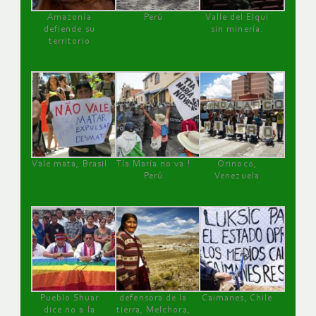
Amazonía
Perú
Valle del Elqui
defiende su
sin minería.
territorio
Vale mata, Brasil
Tía María no va !
Orinoco,
Perú
Venezuela
Pueblo Shuar
defensora de la
Caimanes, Chile
dice no a la
tierra, Melchora,