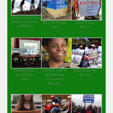
Wirakutas luchan
contra la minería
No a Dominga,
VALE mata,
en México
Chile
Brasil
Valle de Elqui
Atentan contra
Defensoras de
sin minería.
la Defensora
Bolivia
Chile
Francisca
Márquez