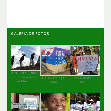
GALERÌA DE FOTOS
Wirakutas luchan
contra la minería
No a Dominga,
VALE mata,
en México
Chile
Brasil