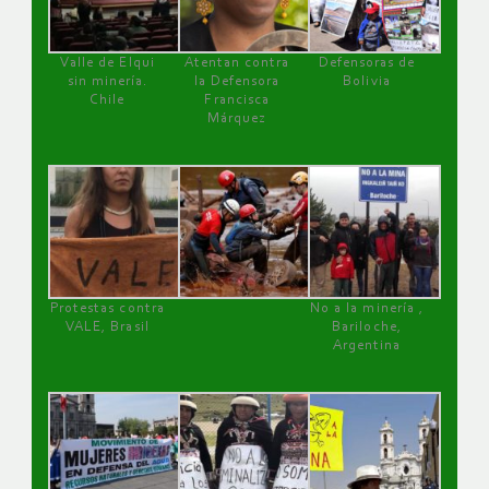
Valle de Elqui
Atentan contra
Defensoras de
sin minería.
la Defensora
Bolivia
Chile
Francisca
Márquez
Protestas contra
No a la minería ,
VALE, Brasil
Bariloche,
Argentina