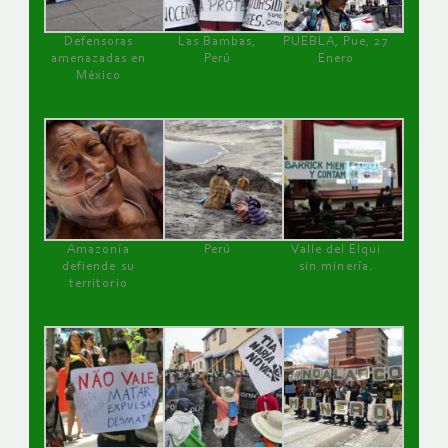
Defensoras
Las Bambas,
PUEBLA, Pue, 27
amenazadas en
Perú
Enero
México
Amazonía
Perú
Valle del Elqui
defiende su
sin minería.
territorio