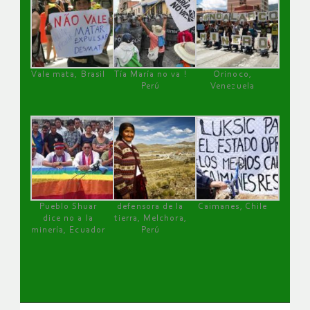
Vale mata, Brasil
Tía María no va !
Orinoco,
Perú
Venezuela
Pueblo Shuar
defensora de la
Caimanes, Chile
dice no a la
tierra, Melchora,
minería, Ecuador
Perú