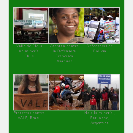
Valle de Elqui
Atentan contra
Defensoras de
sin minería.
la Defensora
Bolivia
Chile
Francisca
Márquez
Protestas contra
No a la minería ,
VALE, Brasil
Bariloche,
Argentina