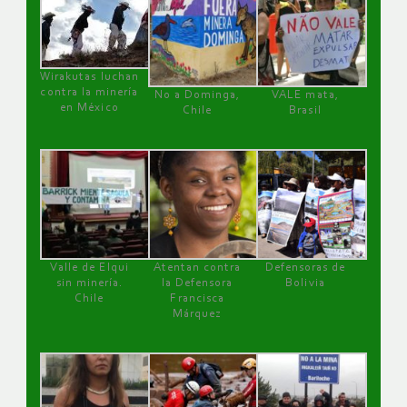
Wirakutas luchan
contra la minería
No a Dominga,
VALE mata,
en México
Chile
Brasil
Valle de Elqui
Atentan contra
Defensoras de
sin minería.
la Defensora
Bolivia
Chile
Francisca
Márquez