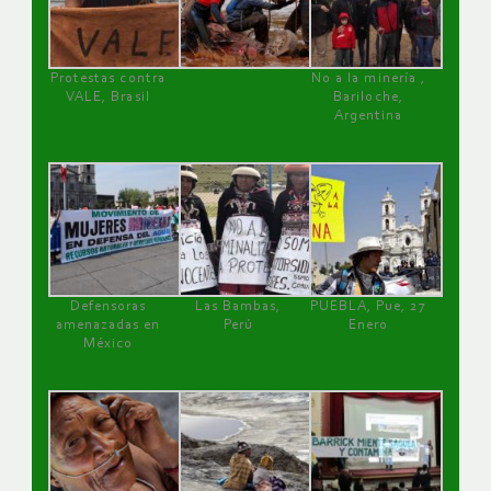
Protestas contra
No a la minería ,
VALE, Brasil
Bariloche,
Argentina
Defensoras
Las Bambas,
PUEBLA, Pue, 27
amenazadas en
Perú
Enero
México