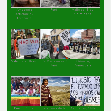
Amazonía
Perú
Valle del Elqui
defiende su
sin minería.
territorio
Vale mata, Brasil
Tía María no va !
Orinoco,
Perú
Venezuela
Pueblo Shuar
defensora de la
Caimanes, Chile