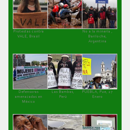
Protestas contra
No a la minería ,
VALE, Brasil
Bariloche,
Argentina
Defensoras
Las Bambas,
PUEBLA, Pue, 27
amenazadas en
Perú
Enero
México