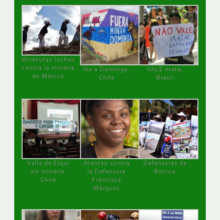
Wirakutas luchan
contra la minería
No a Dominga,
VALE mata,
en México
Chile
Brasil
Valle de Elqui
Atentan contra
Defensoras de
sin minería.
la Defensora
Bolivia
Chile
Francisca
Márquez