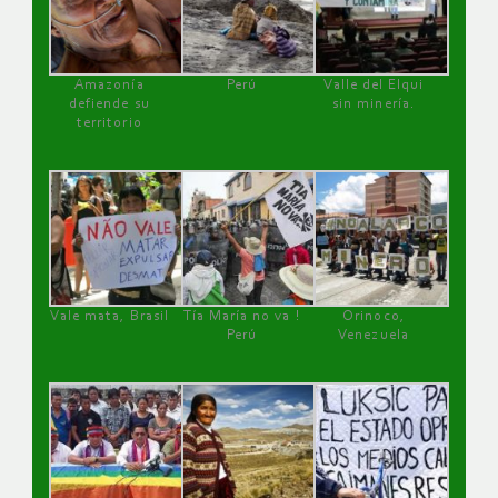
Amazonía
Perú
Valle del Elqui
defiende su
sin minería.
territorio
Vale mata, Brasil
Tía María no va !
Orinoco,
Perú
Venezuela