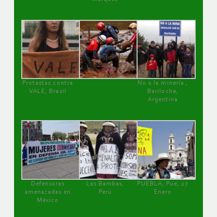
Protestas contra
No a la minería ,
VALE, Brasil
Bariloche,
Argentina
Defensoras
Las Bambas,
PUEBLA, Pue, 27
amenazadas en
Perú
Enero
México