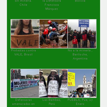
sin minería.
la Defensora
Bolivia
Chile
Francisca
Márquez
Protestas contra
No a la minería ,
VALE, Brasil
Bariloche,
Argentina
Defensoras
Las Bambas,
PUEBLA, Pue, 27
amenazadas en
Perú
Enero