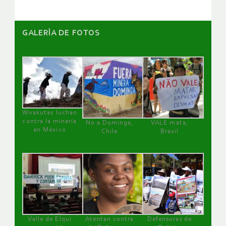
GALERÌA DE FOTOS
Wirakutas luchan
contra la minería
No a Dominga,
VALE mata,
en México
Chile
Brasil
Valle de Elqui
Atentan contra
Defensoras de