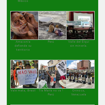
México
Amazonía
Perú
Valle del Elqui
defiende su
sin minería.
territorio
Vale mata, Brasil
Tía María no va !
Orinoco,
Perú
Venezuela