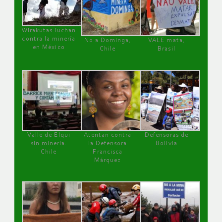
Wirakutas luchan
contra la minería
No a Dominga,
VALE mata,
en México
Chile
Brasil
Valle de Elqui
Atentan contra
Defensoras de
sin minería.
la Defensora
Bolivia
Chile
Francisca
Márquez