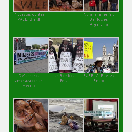
Protestas contra
No a la minería ,
VALE, Brasil
Bariloche,
Argentina
Defensoras
Las Bambas,
PUEBLA, Pue, 27
amenazadas en
Perú
Enero
México