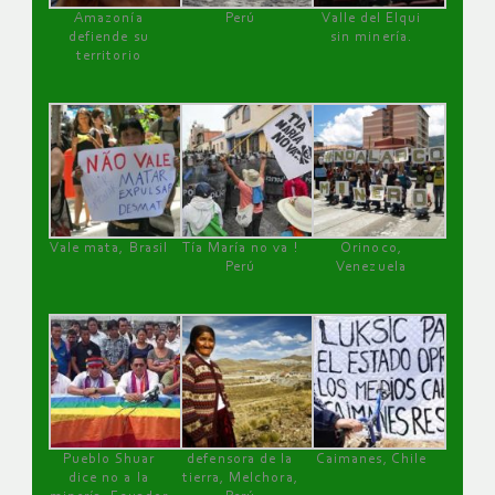
Amazonía
Perú
Valle del Elqui
defiende su
sin minería.
territorio
Vale mata, Brasil
Tía María no va !
Orinoco,
Perú
Venezuela
Pueblo Shuar
defensora de la
Caimanes, Chile
dice no a la
tierra, Melchora,