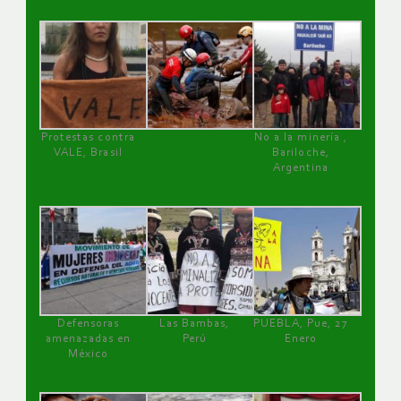
Protestas contra
No a la minería ,
VALE, Brasil
Bariloche,
Argentina
Defensoras
Las Bambas,
PUEBLA, Pue, 27
amenazadas en
Perú
Enero
México