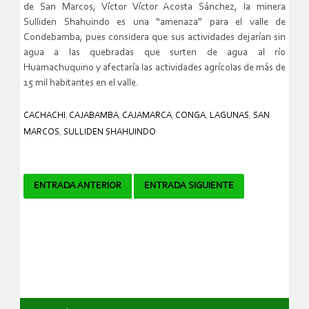
de San Marcos, Víctor Víctor Acosta Sánchez, la minera
Sulliden Shahuindo es una “amenaza” para el valle de
Condebamba, pues considera que sus actividades dejarían sin
agua a las quebradas que surten de agua al río
Huamachuquino y afectaría las actividades agrícolas de más de
15 mil habitantes en el valle.
CACHACHI
,
CAJABAMBA
,
CAJAMARCA
,
CONGA
,
LAGUNAS
,
SAN
MARCOS
,
SULLIDEN SHAHUINDO
Navegador
ENTRADA ANTERIOR
ENTRADA SIGUIENTE
de
artículos