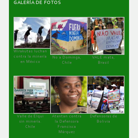
GALERÌA DE FOTOS
Wirakutas luchan
contra la minería
No a Dominga,
VALE mata,
en México
Chile
Brasil
Valle de Elqui
Atentan contra
Defensoras de
sin minería.
la Defensora
Bolivia
Chile
Francisca
Márquez