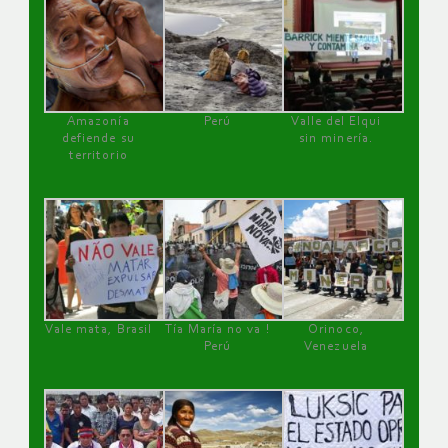
Amazonía
Perú
Valle del Elqui
defiende su
sin minería.
territorio
Vale mata, Brasil
Tía María no va !
Orinoco,
Perú
Venezuela