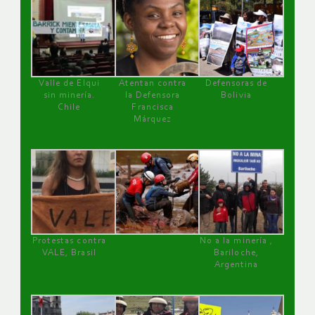
Valle de Elqui
Atentan contra
Defensoras de
sin minería.
la Defensora
Bolivia
Chile
Francisca
Márquez
Protestas contra
No a la minería ,
VALE, Brasil
Bariloche,
Argentina