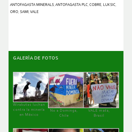
ANTOFAGASTA MINERALS
,
ANTOFAGASTA PLC
,
COBRE
,
LUKSIC
,
ORO
,
SAMI
,
VALE
GALERÌA DE FOTOS
Wirakutas luchan
contra la minería
No a Dominga,
VALE mata,
en México
Chile
Brasil