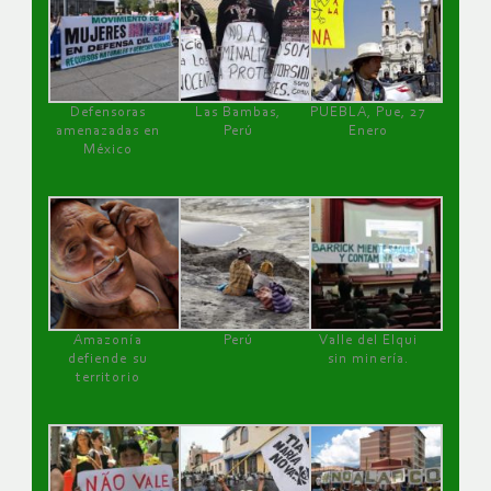
Defensoras
Las Bambas,
PUEBLA, Pue, 27
amenazadas en
Perú
Enero
México
Amazonía
Perú
Valle del Elqui
defiende su
sin minería.
territorio