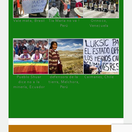
Vale mata, Brasil
Tía María no va !
Orinoco,
Perú
Venezuela
Pueblo Shuar
defensora de la
Caimanes, Chile
dice no a la
tierra, Melchora,
minería, Ecuador
Perú