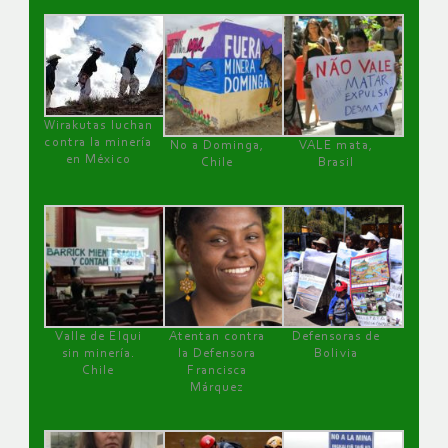
Wirakutas luchan
contra la minería
No a Dominga,
VALE mata,
en México
Chile
Brasil
Valle de Elqui
Atentan contra
Defensoras de
sin minería.
la Defensora
Bolivia
Chile
Francisca
Márquez