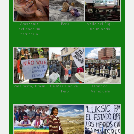
Amazonía
Perú
Valle del Elqui
defiende su
sin minería.
territorio
Vale mata, Brasil
Tía María no va !
Orinoco,
Perú
Venezuela