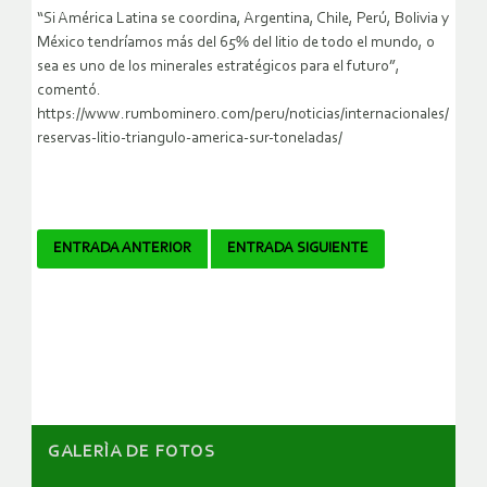
“Si América Latina se coordina, Argentina, Chile, Perú, Bolivia y
México tendríamos más del 65% del litio de todo el mundo, o
sea es uno de los minerales estratégicos para el futuro”,
comentó.
https://www.rumbominero.com/peru/noticias/internacionales/
reservas-litio-triangulo-america-sur-toneladas/
Navegador
ENTRADA ANTERIOR
ENTRADA SIGUIENTE
de
artículos
GALERÌA DE FOTOS