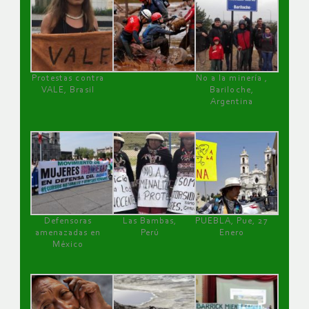
Protestas contra
No a la minería ,
VALE, Brasil
Bariloche,
Argentina
Defensoras
Las Bambas,
PUEBLA, Pue, 27
amenazadas en
Perú
Enero
México