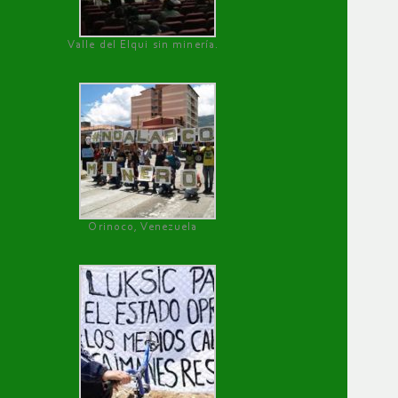
Valle del Elqui sin minería.
Orinoco, Venezuela