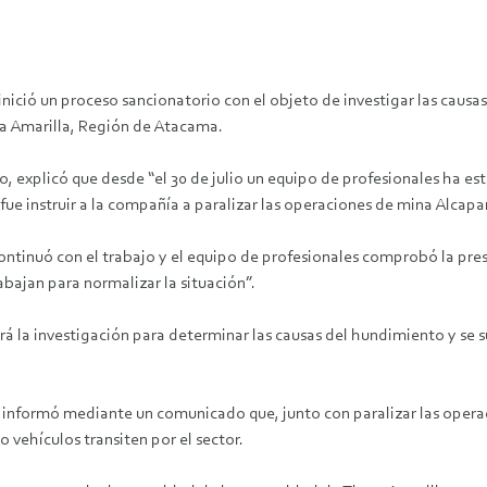
nició un proceso sancionatorio con el objeto de investigar las causas
ra Amarilla, Región de Atacama.
, explicó que desde “el 30 de julio un equipo de profesionales ha 
e instruir a la compañía a paralizar las operaciones de mina Alcapar
ntinuó con el trabajo y el equipo de profesionales comprobó la prese
bajan para normalizar la situación”.
á la investigación para determinar las causas del hundimiento y se 
, informó mediante un comunicado que, junto con paralizar las operac
 vehículos transiten por el sector.