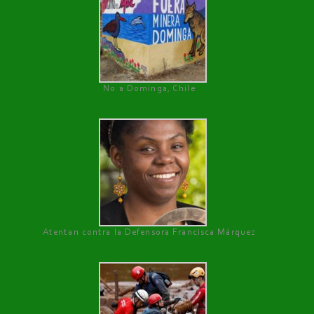
No a Dominga, Chile
Atentan contra la Defensora Francisca Márquez