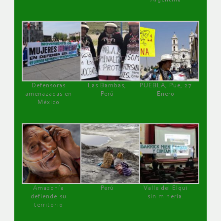
Defensoras
Las Bambas,
PUEBLA, Pue, 27
amenazadas en
Perú
Enero
México
Amazonía
Perú
Valle del Elqui
defiende su
sin minería.
territorio