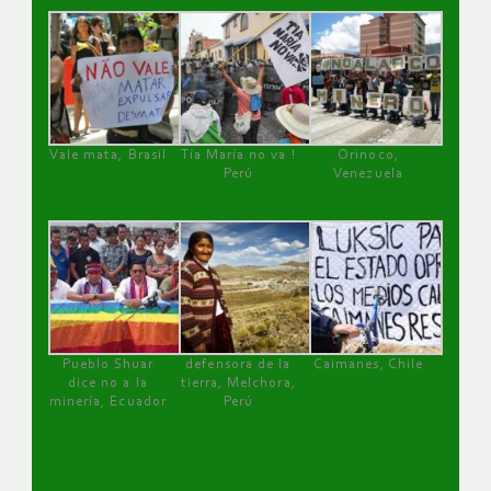
Vale mata, Brasil
Tía María no va !
Orinoco,
Perú
Venezuela
Pueblo Shuar
defensora de la
Caimanes, Chile
dice no a la
tierra, Melchora,
minería, Ecuador
Perú