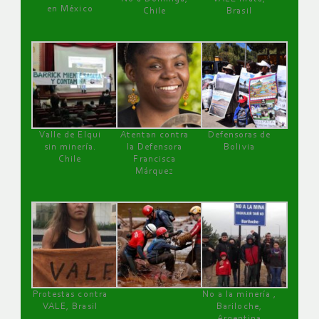
en México
Chile
Brasil
Valle de Elqui
Atentan contra
Defensoras de
sin minería.
la Defensora
Bolivia
Chile
Francisca
Márquez
Protestas contra
No a la minería ,
VALE, Brasil
Bariloche,
Argentina