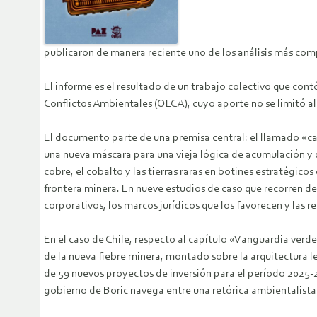
publicaron de manera reciente uno de los análisis más comp
El informe es el resultado de un trabajo colectivo que cont
Conflictos Ambientales (OLCA), cuyo aporte no se limitó al c
El documento parte de una premisa central: el llamado «cap
una nueva máscara para una vieja lógica de acumulación y de
cobre, el cobalto y las tierras raras en botines estratégic
frontera minera. En nueve estudios de caso que recorren de
corporativos, los marcos jurídicos que los favorecen y las r
En el caso de Chile, respecto al capítulo «Vanguardia verd
de la nueva fiebre minera, montado sobre la arquitectura l
de 59 nuevos proyectos de inversión para el período 2025
gobierno de Boric navega entre una retórica ambientalista y