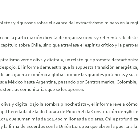
letos y rigurosos sobre el avance del extractivismo minero en la reg
ó con la participación directa de organizaciones y referentes de dist
apítulo sobre Chile, sino que atraviesa el espíritu crítico y la persp
italismo verde oliva y digital», un relato que promete descarbonizac
spojo. El informe demuestra que la supuesta transición energética, le
os de una guerra económica global, donde las grandes potencias y sus 
sde México hasta Argentina, pasando por Centroamérica, Colombia, Per
esistencias comunitarias que se les oponen.
e oliva y digital bajo la sombra pinochetista», el informe revela cóm
egal heredada de la dictadura de Pinochet: la Constitución de 1980, e
-2034 que suman más de 104.500 millones de dólares, Chile profundiz
 la firma de acuerdos con la Unión Europea que abren la puerta a la ex