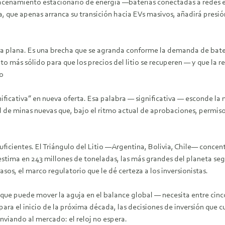
 almacenamiento estacionario de energía —baterías conectadas a redes 
, que apenas arranca su transición hacia EVs masivos, añadirá pre
ea plana. Es una brecha que se agranda conforme la demanda de bater
 más sólido para que los precios del litio se recuperen — y que la re
po
nificativa” en nueva oferta. Esa palabra — significativa — esconde la
d de minas nuevas que, bajo el ritmo actual de aprobaciones, permisos
suficientes. El Triángulo del Litio —Argentina, Bolivia, Chile— conc
stima en 243 millones de toneladas, las más grandes del planeta segú
asos, el marco regulatorio que le dé certeza a los inversionistas.
 que puede mover la aguja en el balance global — necesita entre cinc
 para el inicio de la próxima década, las decisiones de inversión que
nviando al mercado: el reloj no espera.