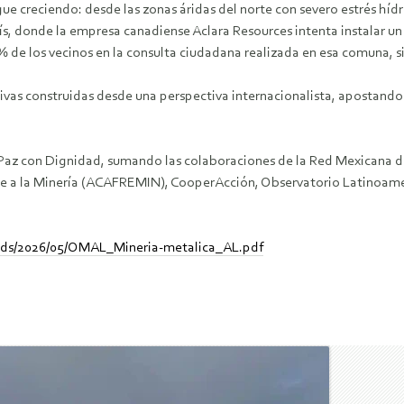
gue creciendo: desde las zonas áridas del norte con severo estrés híd
ís, donde la empresa canadiense Aclara Resources intenta instalar un
9% de los vecinos en la consulta ciudadana realizada en esa comuna, 
ativas construidas desde una perspectiva internacionalista, apostand
az con Dignidad, sumando las colaboraciones de la Red Mexicana de
ente a la Minería (ACAFREMIN), CooperAcción, Observatorio Latinoam
oads/2026/05/OMAL_Mineria-metalica_AL.pdf