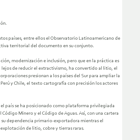
ión.
intos países, entre ellos el Observatorio Latinoamericano de
ectiva territorial del documento en su conjunto.
ión, modernización e inclusión, pero que en la práctica es
jos de reducir el extractivismo, ha convertido al litio, el
corporaciones presionan a los países del Sur para ampliar la
ú y Chile, el texto cartografía con precisión los actores
o el país se ha posicionado como plataforma privilegiada
l Código Minero y el Código de Aguas. Así, con una cartera
a su dependencia primario-exportadora mientras el
plotación de litio, cobre y tierras raras.