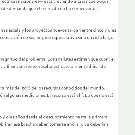
eléctricas nacionales— está creciendo a tasas que pocos
sión de demanda que el mercado no ha comenzado a
ías escala y los proyectos nuevos tardan entre cinco y diez
cuperación no sea un pico especulativo sino un ciclo largo.
 magnitud del problema. Los analistas estiman que cubrir el
 y financiamiento, resulta estructuralmente difícil de
entra más del 50% de los recursos conocidos del mundo.
n algunas mediciones. El recurso está ahí. Lo que no está
o y diez años desde el descubrimiento hasta la primera
 cubrirán esa brecha deben tomarse ahora, o ya deberían