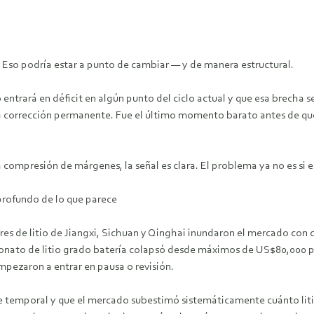
s. Eso podría estar a punto de cambiar — y de manera estructural.
ntrará en déficit en algún punto del ciclo actual y que esa brecha se
na corrección permanente. Fue el último momento barato antes de q
compresión de márgenes, la señal es clara. El problema ya no es si el 
 profundo de lo que parece
ores de litio de Jiangxi, Sichuan y Qinghai inundaron el mercado con 
bonato de litio grado batería colapsó desde máximos de US$80,000 p
mpezaron a entrar en pausa o revisión.
e temporal y que el mercado subestimó sistemáticamente cuánto litio 