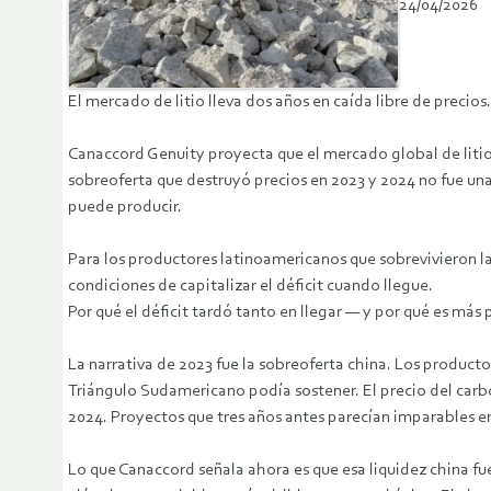
24/04/2026
El mercado de litio lleva dos años en caída libre de precio
Canaccord Genuity proyecta que el mercado global de litio e
sobreoferta que destruyó precios en 2023 y 2024 no fue u
puede producir.
Para los productores latinoamericanos que sobrevivieron la 
condiciones de capitalizar el déficit cuando llegue.
Por qué el déficit tardó tanto en llegar — y por qué es más
La narrativa de 2023 fue la sobreoferta china. Los product
Triángulo Sudamericano podía sostener. El precio del car
2024. Proyectos que tres años antes parecían imparables e
Lo que Canaccord señala ahora es que esa liquidez china fu