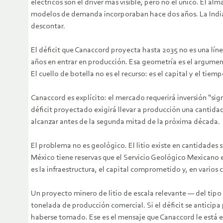
eléctricos son el driver más visible, pero no el único. El
modelos de demanda incorporaban hace dos años. La India
descontar.
El déficit que Canaccord proyecta hasta 2035 no es una lín
años en entrar en producción. Esa geometría es el argumento
El cuello de botella no es el recurso: es el capital y el tiem
Canaccord es explícito: el mercado requerirá inversión “sig
déficit proyectado exigirá llevar a producción una cantida
alcanzar antes de la segunda mitad de la próxima década.
El problema no es geológico. El litio existe en cantidades 
México tiene reservas que el Servicio Geológico Mexicano e
es la infraestructura, el capital comprometido y, en varios c
Un proyecto minero de litio de escala relevante — del tipo
tonelada de producción comercial. Si el déficit se anticipa
haberse tomado. Ese es el mensaje que Canaccord le está e