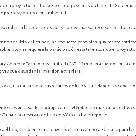
 un proyecto de litio, pero el progreso ha sido lento. El Gobierno 
 precios y protección ambiental.
ascender en la cadena de valor y aprovechar sus recursos de litio par
ervas de litio del mundo, ha impuesto controles igualmente estrictos a
obierno, y se requiere la participación estatal en cualquier proyecto 
ry Amperex Technology Limited (CATL) firmó un acuerdo con la empres
tivas que disuaden la inversión extranjera.
 2022, nacionalizando sus recursos de litio y cancelando las concesi
onces un caso de arbitraje contra el Gobierno mexicano por los con
hina a las reservas de litio de México, cita el reporte.
 del litio, también se ha convertido en un campo de batalla para las