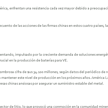
rica, enfrentan una resistencia cada vez mayor debido a preocupacio
ecuento de las acciones de las firmas chinas en estos cuatro países, 
mentando, impulsado por la creciente demanda de soluciones energé
ucial en la producción de baterías para VE.
asombrosa cifra de $us 34.100 millones, según datos del periódico d
mantener este nivel de producción en los próximos años. América Lat
esas chinas ansiosas por asegurar un suministro estable del metal.
u sector de litio, lo que provocó una conmoción en la comunidad mine