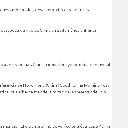
nes ambientales, desafíos políticos y políticas
la búsqueda de litio de China en Sudamérica enfrenta
ticas más limpias. China, como el mayor productor mundial
e referencia de Hong Kong (China) South China Morning Post
ina, que alberga más de la mitad de las reservas de litio
ra mundial. El gigante chino de vehículos eléctricos BYD ha