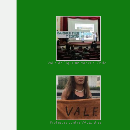
Valle de Elqui sin minería. Chile
Protestas contra VALE, Brasil