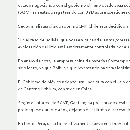
estado negociando con el gobierno chileno desde 2022 sobre
(SQM) han estado regateando con BYD sobre cuestiones de
Según analistas citados por la SCMP, Chile está decidido a 
“En el caso de Bolivia, que posee algunas de las mayores res
explotación del litio está estrictamente controlada por el G
En enero de 2023, la empresa china de baterías Contempora
sido lento, ya que Bolivia sigue levantando barreras legisla
El Gobierno de México adoptó una línea dura con el litio en
de Ganfeng Lithium, con sede en China.
Según el informe de SCMP, Ganfeng ha presentado desde ent
prolongarse durante años, dejando en el limbo el acceso de C
En tanto, Perú, un actor relativamente nuevo en el mercado