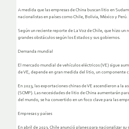
A medida que las empresas de China buscan litio en Sudamé
nacionalistas en países como Chile, Bolivia, México y Perú.
Según un reciente reporte de La Voz de Chile, que hizo un r
grandes obstáculos según los Estados y sus gobiernos.
Demanda mundial
El mercado mundial de vehículos eléctricos (VE) sigue au
de VE, depende en gran medida del litio, un componente cr
En 2023, las exportaciones chinas de VE ascendieron a la 
(SCMP). Las necesidades de litio de China aumentarán para 
del mundo, se ha convertido en un foco clave para las empr
Empresas y países
En abril de 2023, Chile anunció planes para nacionalizar s