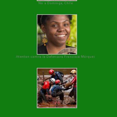
No a Dominga, Chile
Atentan contra la Defensora Francisca Márquez