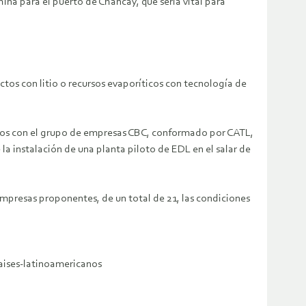
ina para el puerto de Chancay, que sería vital para
tos con litio o recursos evaporíticos con tecnología de
enios con el grupo de empresas CBC, conformado por CATL,
a instalación de una planta piloto de EDL en el salar de
mpresas proponentes, de un total de 21, las condiciones
aises-latinoamericanos