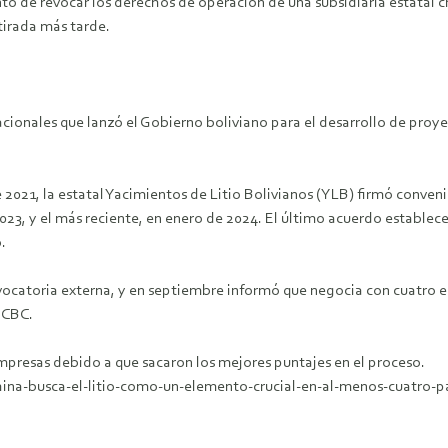
o de revocar los derechos de operación de una subsidiaria estatal ch
tirada más tarde.
cionales que lanzó el Gobierno boliviano para el desarrollo de proyec
de 2021, la estatal Yacimientos de Litio Bolivianos (YLB) firmó conv
, y el más reciente, en enero de 2024. El último acuerdo establece l
.
ocatoria externa, y en septiembre informó que negocia con cuatro e
a CBC.
mpresas debido a que sacaron los mejores puntajes en el proceso.
ina-busca-el-litio-como-un-elemento-crucial-en-al-menos-cuatro-p