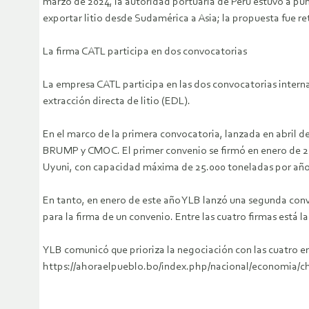
marzo de 2024, la autoridad portuaria de Perú estuvo a punt
exportar litio desde Sudamérica a Asia; la propuesta fue re
La firma CATL participa en dos convocatorias
La empresa CATL participa en las dos convocatorias interna
extracción directa de litio (EDL).
En el marco de la primera convocatoria, lanzada en abril 
BRUMP y CMOC. El primer convenio se firmó en enero de 2023
Uyuni, con capacidad máxima de 25.000 toneladas por año
En tanto, en enero de este año YLB lanzó una segunda conv
para la firma de un convenio. Entre las cuatro firmas está l
YLB comunicó que prioriza la negociación con las cuatro e
https://ahoraelpueblo.bo/index.php/nacional/economia/ch