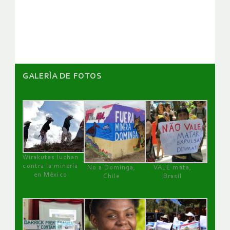
de
artículos
GALERÌA DE FOTOS
Wirakutas luchan
contra la minería
No a Dominga,
VALE mata,
en México
Chile
Brasil