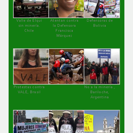
Valle de Elqui
Atentan contra
Defensoras de
sin minería.
la Defensora
Bolivia
Chile
Francisca
Márquez
Protestas contra
No a la minería ,
VALE, Brasil
Bariloche,
Argentina