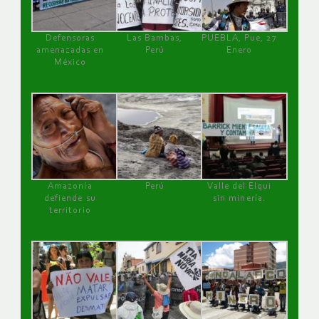
Defensoras
Las Bambas,
PUEBLA, Pue, 27
amenazadas en
Perú
Enero
México
Amazonía
Perú
Valle del Elqui
defiende su
sin minería.
territorio