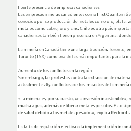
Fuerte presencia de empresas canadienses
Las empresas mineras canadienses como First Quantum tien
conocido por su producción de metales como oro, plata, zi
metales como cobre, oro y zinc. Chile es otro país importa
canadienses también tienen presencia en Argentina, donde s
La minería en Canadá tiene una larga tradición. Toronto, 
Toronto (TSX) como una de las más importantes para la ind
Aumento de los conflictos en la región
Sin embargo, las protestas contra la extracción de materi
actualmente 289 conflictos por los impactos de la minería e
«La minería es, por supuesto, una inversión insostenible»,
mucha agua, además de liberar metales pesados. Esto signif
de salud debido a los metales pesados», explica Reckordt.
La falta de regulación efectiva o la implementación incons