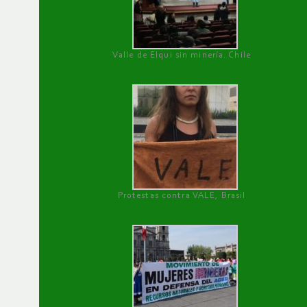
Valle de Elqui sin minería. Chile
Protestas contra VALE, Brasil