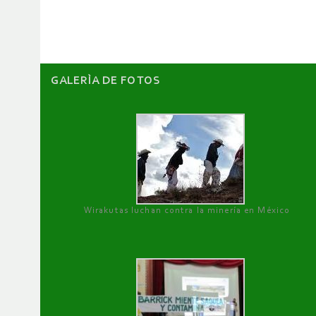
artículos
GALERÌA DE FOTOS
Wirakutas luchan contra la minería en México