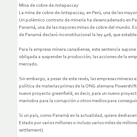
Mina de cobre de Antapaccay
La mina de cobre de Antapaccay, en Perú, una de las mayo
Un polémico contrato de minería ha desencadenado en Pana
Panamá, una de las mayores minas de cobre del mundo. Es 
de Panamá declaró inconstitucional la ley 406, que establec
Para la empresa minera canadiense, esta sentencia supone 
obligada a suspender la producción, las acciones de la em
mercado.
Sin embargo, a pesar de este revés, las empresas mineras e
política de materias primas de la ONG alemana Powershift:
nuevo proyecto greenfield, es decir, para un nuevo proyec
maniobra para la corrupción u otros medios para conseguir 
Si un país, como Panamá en la actualidad, quiere deshacers
Estado por varios millones o incluso varios miles de millon
settlement).