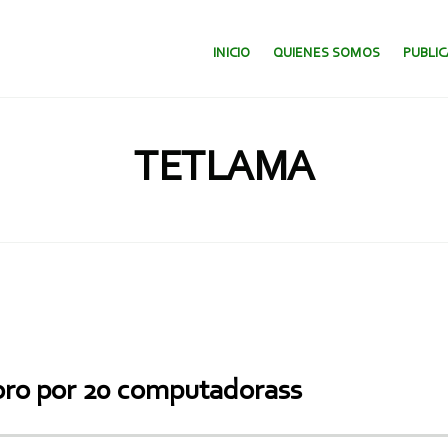
SALTAR AL CONTENIDO.
INICIO
QUIENES SOMOS
PUBLI
TETLAMA
 oro por 20 computadorass