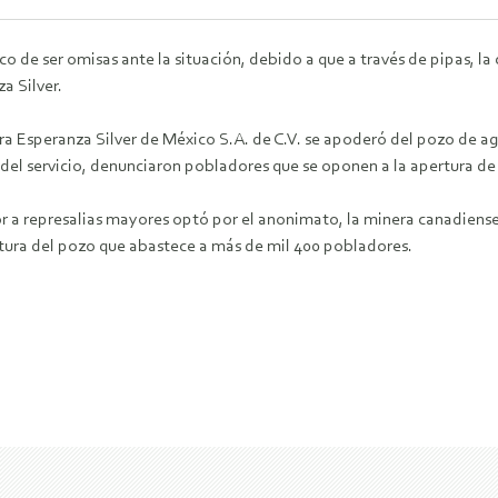
co de ser
omisas ante la situación, debido a que a través de pipas, 
a Silver.
 Esperanza Silver
de México S.A. de C.V. se apoderó del pozo de 
 del servicio, denunciaron pobladores que se
oponen a la apertura de 
or a
represalias mayores optó por el anonimato, la minera canadiense
uctura del pozo que abastece a
más de mil 400 pobladores.