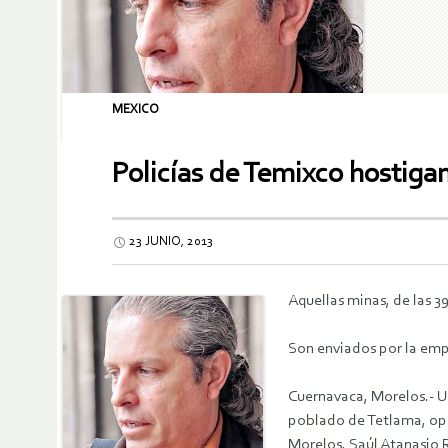
MEXICO
Policías de Temixco hostigan
23 JUNIO, 2013
Aquellas minas, de las 3
Son enviados por la emp
Cuernavaca, Morelos.- Un
poblado de Tetlama, opos
Morelos, Saúl Atanasio