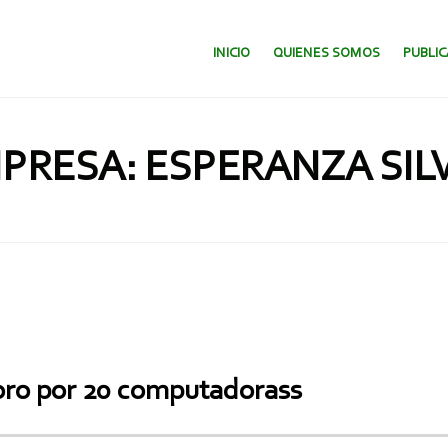
SALTAR AL CONTENIDO.
INICIO
QUIENES SOMOS
PUBLI
PRESA: ESPERANZA SIL
 oro por 20 computadorass