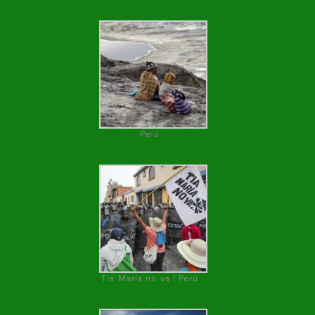
Perú
Tía María no va ! Perú