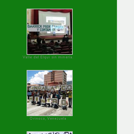
Valle del Elqui sin minería.
Orinoco, Venezuela