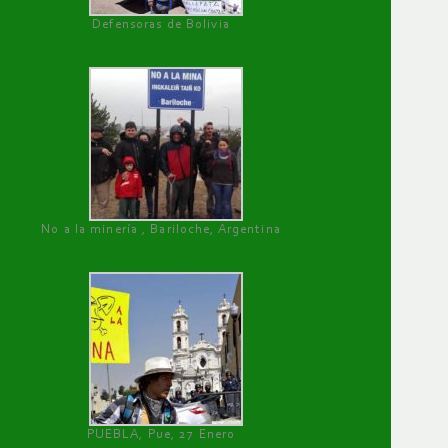
Defensoras de Bolivia
No a la minería , Bariloche, Argentina
PUEBLA, Pue, 27 Enero