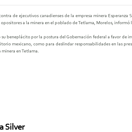
 contra de ejecutivos canadienses de la empresa minera Esperanza Si
opositores a la minera en el poblado de Tetlama, Morelos, informó l
su beneplácito por la postura del Gobernación federal a favor de inv
ritorio mexicano, como para deslindar responsabilidades en las p
a minera en Tetlama.
 Silver