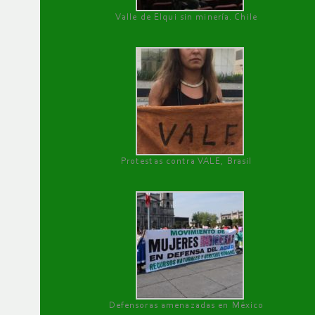
Valle de Elqui sin minería. Chile
Protestas contra VALE, Brasil
Defensoras amenazadas en México