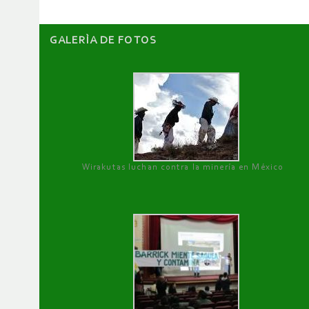
GALERÌA DE FOTOS
Wirakutas luchan contra la minería en México