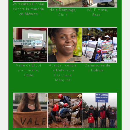
Wirakutas luchan
contra la minería
No a Dominga,
VALE mata,
en México
Chile
Brasil
Valle de Elqui
Atentan contra
Defensoras de
sin minería.
la Defensora
Bolivia
Chile
Francisca
Márquez