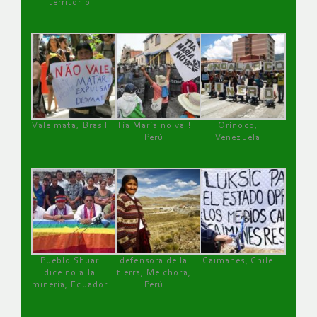
territorio
Vale mata, Brasil
Tía María no va !
Orinoco,
Perú
Venezuela
Pueblo Shuar
defensora de la
Caimanes, Chile
dice no a la
tierra, Melchora,
minería, Ecuador
Perú