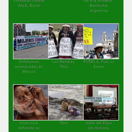
Protestas contra
No a la minería ,
VALE, Brasil
Bariloche,
Argentina
Defensoras
Las Bambas,
PUEBLA, Pue, 27
amenazadas en
Perú
Enero
México
Amazonía
Perú
Valle del Elqui
defiende su
sin minería.