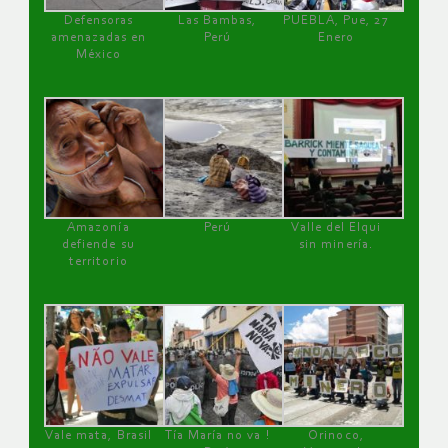
Defensoras
Las Bambas,
PUEBLA, Pue, 27
amenazadas en
Perú
Enero
México
Amazonía
Perú
Valle del Elqui
defiende su
sin minería.
territorio
Vale mata, Brasil
Tía María no va !
Orinoco,