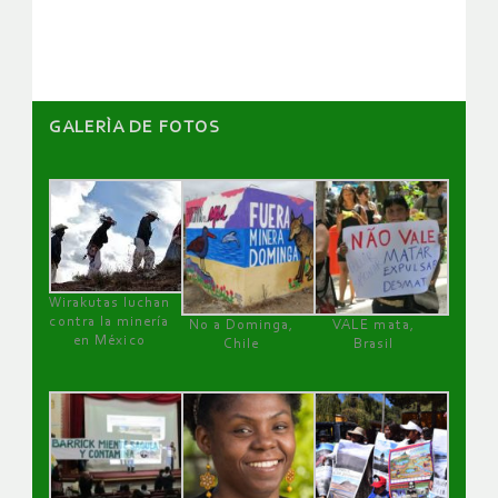
GALERÌA DE FOTOS
Wirakutas luchan
contra la minería
No a Dominga,
VALE mata,
en México
Chile
Brasil