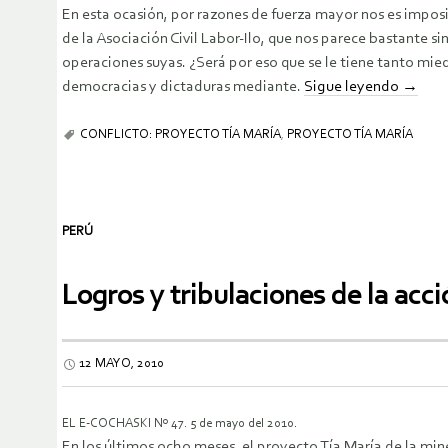
En esta ocasión, por razones de fuerza mayor nos es imposib
de la Asociación Civil Labor-Ilo, que nos parece bastante s
operaciones suyas. ¿Será por eso que se le tiene tanto mied
democracias y dictaduras mediante.
Sigue leyendo
→
CONFLICTO: PROYECTO TÍA MARÍA
,
PROYECTO TÍA MARÍA
PERÚ
Logros y tribulaciones de la acci
12 MAYO, 2010
EL E-COCHASKI Nº 47. 5 de mayo del 2010.
En los últimos ocho meses, el proyecto Tía María de la min