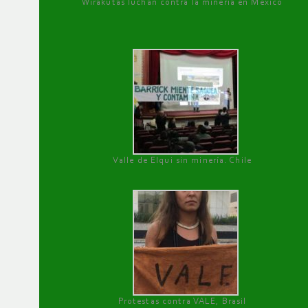
Wirakutas luchan contra la minería en México
Valle de Elqui sin minería. Chile
Protestas contra VALE, Brasil