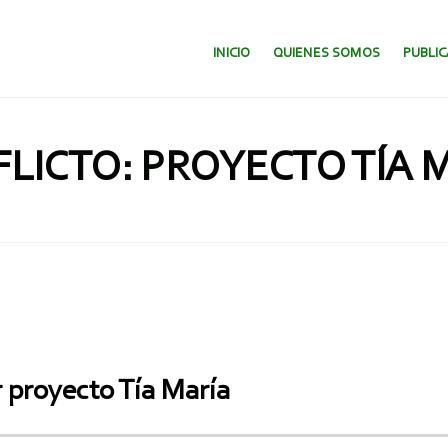
SALTAR AL CONTENIDO.
INICIO
QUIENES SOMOS
PUBLI
LICTO: PROYECTO TÍA 
 proyecto Tía María