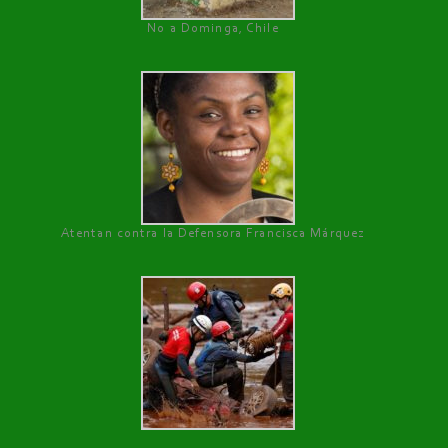
No a Dominga, Chile
Atentan contra la Defensora Francisca Márquez