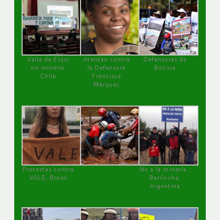
Valle de Elqui
Atentan contra
Defensoras de
sin minería.
la Defensora
Bolivia
Chile
Francisca
Márquez
Protestas contra
No a la minería ,
VALE, Brasil
Bariloche,
Argentina