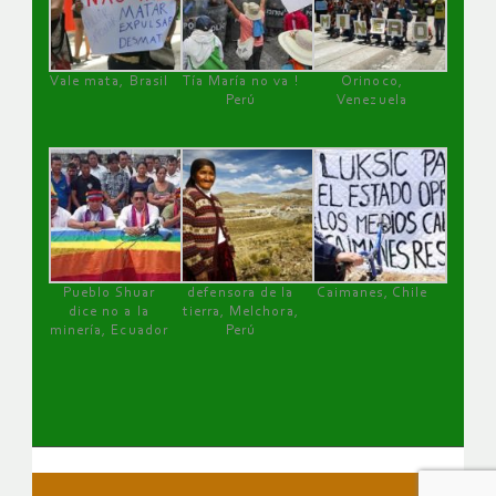
Vale mata, Brasil
Tía María no va !
Orinoco,
Perú
Venezuela
Pueblo Shuar
defensora de la
Caimanes, Chile
dice no a la
tierra, Melchora,
minería, Ecuador
Perú