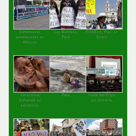
Defensoras
Las Bambas,
PUEBLA, Pue, 27
amenazadas en
Perú
Enero
México
Amazonía
Perú
Valle del Elqui
defiende su
sin minería.
territorio