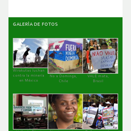
GALERÌA DE FOTOS
Wirakutas luchan
contra la minería
No a Dominga,
VALE mata,
en México
Chile
Brasil