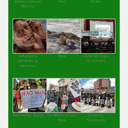
amenazadas en
Perú
Enero
México
Amazonía
Perú
Valle del Elqui
defiende su
sin minería.
territorio
Vale mata, Brasil
Tía María no va !
Orinoco,
Perú
Venezuela