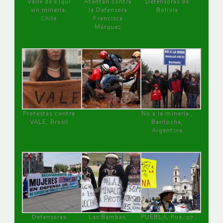
Valle de Elqui
Atentan contra
Defensoras de
sin minería.
la Defensora
Bolivia
Chile
Francisca
Márquez
Protestas contra
No a la minería ,
VALE, Brasil
Bariloche,
Argentina
Defensoras
Las Bambas,
PUEBLA, Pue, 27