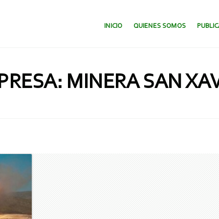
SALTAR AL CONTENIDO.
INICIO
QUIENES SOMOS
PUBLI
PRESA: MINERA SAN XAV