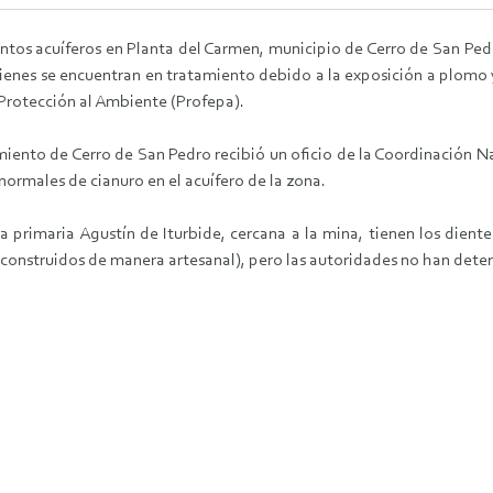
tos acuíferos en Planta del Carmen, municipio de Cerro de San Ped
ienes se encuentran en tratamiento debido a la exposición a plomo y 
Protección al Ambiente (Profepa).
iento de Cerro de San Pedro recibió un oficio de la Coordinación Na
ormales de cianuro en el acuífero de la zona.
 primaria Agustín de Iturbide, cercana a la mina, tienen los diente
na (construidos de manera artesanal), pero las autoridades no han det