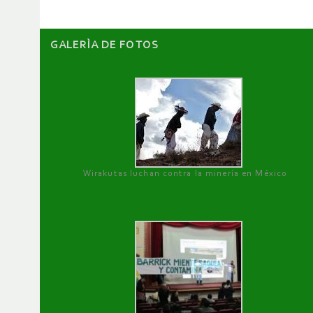
GALERÌA DE FOTOS
Wirakutas luchan contra la minería en México