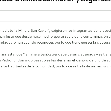
mediato la Minera San Xavier”, exigieron los integrantes de la asoc
manifestó que desde hace mucho que se sabía de la contaminación de
ridades lo han querido reconocer, por lo que tiene que ser la clausur
manifestar que “la minera San Xavier debe de ser clausurada y se ti
n Pedro. El domingo pasado se les derramó el cianuro de uno de su
s los habitantes de la comunidad, por lo que se trata de un hecho cri