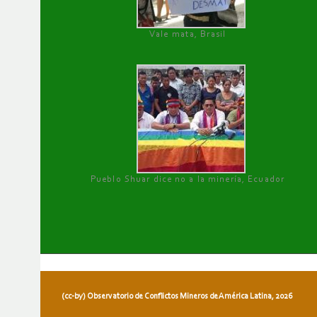
Vale mata, Brasil
Pueblo Shuar dice no a la minería, Ecuador
(cc-by) Observatorio de Conflictos Mineros de América Latina, 2026