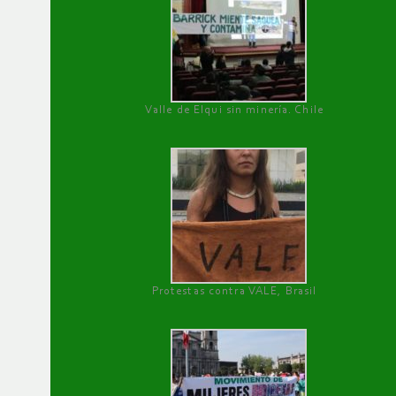
Valle de Elqui sin minería. Chile
Protestas contra VALE, Brasil