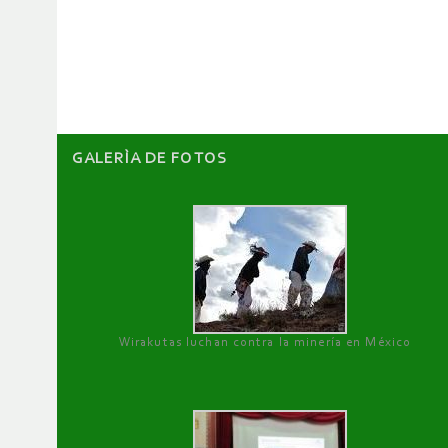
GALERÌA DE FOTOS
Wirakutas luchan contra la minería en México