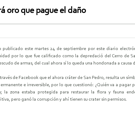
á oro que pague el daño
co publicado este martes 24 de septiembre por este diario electró
idad por lo que fue calificado como la depredació del Cerro de San
scudo de armas, del cual ahora sí lo queda una hondonada a causa de
través de Facebook que el ahora cráter de San Pedro, resulta un sím
ermanente e irreversible, por lo que cuestionó: ¿Quién va a pagar p
; la zona estaba protegida para restaurar la flora y fauna end
iva, pero ganó la corrupción y ahí­ tienen su crater sin permisos.