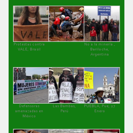
Protestas contra
No a la minería ,
VALE, Brasil
Bariloche,
Argentina
Defensoras
Las Bambas,
PUEBLA, Pue, 27
amenazadas en
Perú
Enero
México