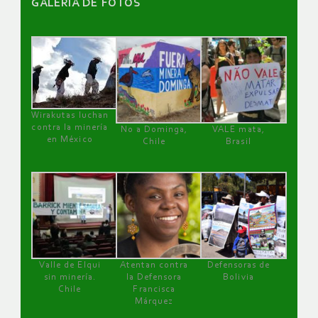
GALERÌA DE FOTOS
Wirakutas luchan
contra la minería
No a Dominga,
VALE mata,
en México
Chile
Brasil
Valle de Elqui
Atentan contra
Defensoras de
sin minería.
la Defensora
Bolivia
Chile
Francisca
Márquez