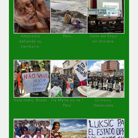
Amazonía
Perú
Valle del Elqui
defiende su
sin minería.
territorio
Vale mata, Brasil
Tía María no va !
Orinoco,
Perú
Venezuela