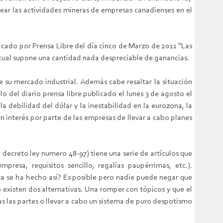
ar las actividades mineras de empresas canadienses en el
icado por Prensa Libre del día cinco de Marzo de 2011 “Las
 cual supone una cantidad nada despreciable de ganancias.
 su mercado industrial. Además cabe resaltar la situación
o del diario prensa libre publicado el lunes 3 de agosto el
 debilidad del dólar y la inestabilidad en la eurozona, la
n interés por parte de las empresas de llevar a cabo planes
decreto ley numero 48-97) tiene una serie de artículos que
resa, requisitos sencillo, regalías paupérrimas, etc.).
 se ha hecho así? Es posible pero nadie puede negar que
existen dos alternativas. Una romper con tópicos y que el
s las partes o llevar a cabo un sistema de puro despotismo