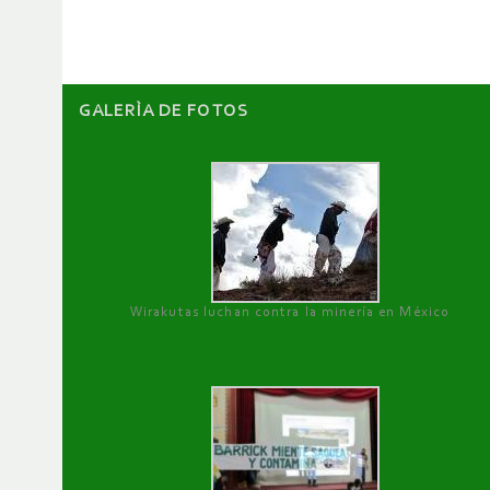
artículos
GALERÌA DE FOTOS
Wirakutas luchan contra la minería en México