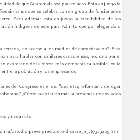
bilidad de que Guatemala sea país minero. Está en juego la
años sin amos que se celebra con un grupo de funcionarios
eren. Pero además está en juego la credibilidad de los
blación indígena de este país. Admito que por elegancia o
rta cerrada, sin acceso a los medios de comunicación?. Esta
nan para hablar con similares canadienses, no, sino por el
an expresado de la forma más democrática posible, en la
 entre la población y los empresarios.
iones del Congreso es el de: “decretar, reformar y derogar
s soberano? ¿Cómo aceptar sin más la presencia de enviados
ismo y nada más.
ia/Estudio-preve-precio-oro-dispare_0_767323269.html