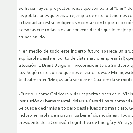
Se hacen leyes, proyectos, ideas que son para el “bien” de 
las poblaciones quieren.Un ejemplo de esto lo tenemos con
actividad ancestral indígena sin contar con la participació
personas que todavía están convencidas de que lo mejor para
así nos ha ido.
Y en medio de todo este incierto futuro aparece un grup
explicable desde el punto de vista macro empresarial) qu
situación … Brent Bergeron, vicepresidente de Goldcorp qu
luz. Según este correo que nos enviaron desde Miningwatc
textualmente: “Me gustaría ver que en Guatemala se mode
¿Puedo ir como Goldcorp y dar capacitaciones en el Minis
institución gubernamental viniera a Canadá para tomar de 
Se puede decir más alto pero desde luego no más claro. Gol
incluso se habla de mostrar los beneficios sociales . Todo
presidente de la Comisión Legislativa de Energía y Mina , y