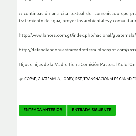
A continuación una cita textual del comunicado que pre
tratamiento de agua, proyectos ambientales y comunitari
http://www.lahora.com.gt/index.php/nacional/guatemala/
http://defendiendonuestramadretierra.blogspot.com/2012/
Hijos e hijas de la Madre Tierra Comisión Pastoral Kolol
COPAE
,
GUATEMALA
,
LOBBY
,
RSE
,
TRANSNACIONALES CANADIE
Navegador
ENTRADA ANTERIOR
ENTRADA SIGUIENTE
de