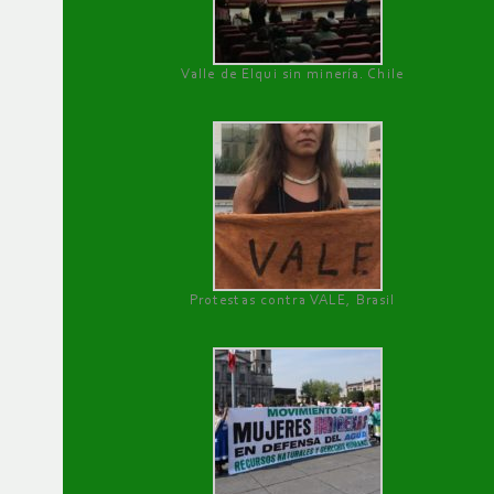
Valle de Elqui sin minería. Chile
Protestas contra VALE, Brasil