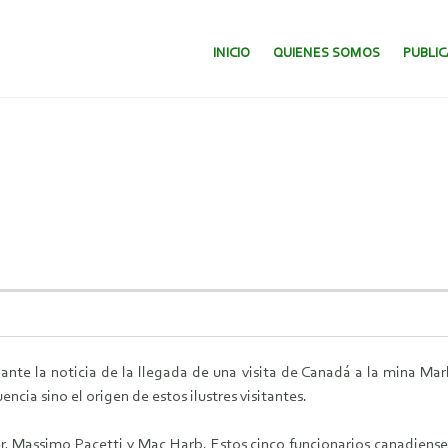
SALTAR AL CONTENIDO.
INICIO
QUIENES SOMOS
PUBLI
nte la noticia de la llegada de una visita de Canadá a la mina Marl
cia sino el origen de estos ilustres visitantes.
, Massimo Pacetti y Mac Harb. Estos cinco funcionarios canadienses 