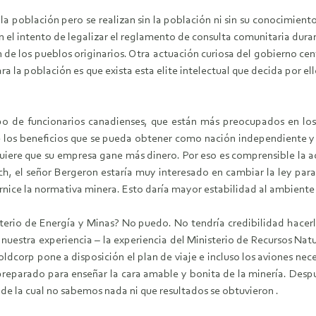
la población pero se realizan sin la población ni sin su conocimiento
 el intento de legalizar el reglamento de consulta comunitaria dur
n de los pueblos originarios. Otra actuación curiosa del gobierno cen
 la población es que exista esta elite intelectual que decida por ello
o de funcionarios canadienses, que están más preocupados en los
e los beneficios que se pueda obtener como nación independiente y s
iere que su empresa gane más dinero. Por eso es comprensible la ac
h, el señor Bergeron estaría muy interesado en cambiar la ley par
rnice la normativa minera. Esto daría mayor estabilidad al ambien
terio de Energía y Minas? No puedo. No tendría credibilidad hacerl
nuestra experiencia – la experiencia del Ministerio de Recursos Natu
dcorp pone a disposición el plan de viaje e incluso los aviones nece
 preparado para enseñar la cara amable y bonita de la minería. Desp
 de la cual no sabemos nada ni que resultados se obtuvieron .