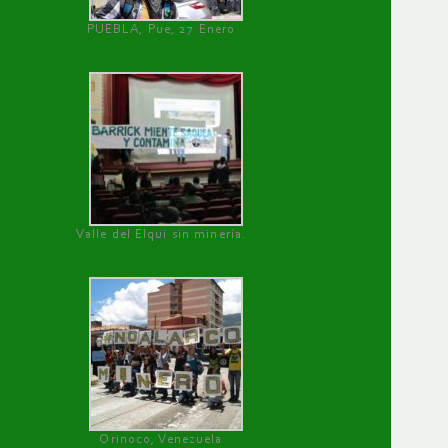
PUEBLA, Pue, 27 Enero
Valle del Elqui sin minería.
Orinoco, Venezuela