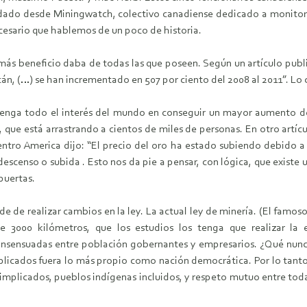
 dado desde Miningwatch, colectivo canadiense dedicado a monitore
ecesario que hablemos de un poco de historia.
más beneficio daba de todas las que poseen. Según un artículo publ
cán, (…) se han incrementado en 507 por ciento del 2008 al 2011”. Lo
tenga todo el interés del mundo en conseguir un mayor aumento de
que está arrastrando a cientos de miles de personas. En otro artícul
ntro America dijo: “El precio del oro ha estado subiendo debido a la
escenso o subida . Esto nos da pie a pensar, con lógica, que existe u
puertas.
de realizar cambios en la ley. La actual ley de minería. (El famoso 
 3000 kilómetros, que los estudios los tenga que realizar la emp
ensuadas entre población gobernantes y empresarios. ¿Qué nunca
icados fuera lo más propio como nación democrática. Por lo tanto 
 implicados, pueblos indígenas incluidos, y respeto mutuo entre toda