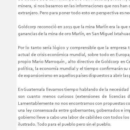
minera, si nos basamos en las informaciones que nos han
extranjero. Pero para poner todo esto en perspectiva es n
Goldcorp reconoció en 2011 que la mina Marlín era la que 
ganancias de la mina de oro Marlín, en San Miguel Ixtahua
Por lo tanto sería lógico y comprensible que la empresa 
actual de crisis económica mundial, sobre todo en Europa, 
propio Mario Marroquín , alto directivo de Goldcorp en Ce
política, la economía mundial y el tiempo confirmarán su d
de expansionismo en aquellos países dispuestos a abrir las 
En Guatemala llevamos tiempo hablando de la necesidad de 
son cuanto menos curiosos (extensiones de licencias de
Lamentablemente no nos encontramos con propuestas cons
una ley consensuada entre gobernantes, gobernados e impl
gobierno lleve a cabo una labor de cabildeo con todos los
ilustrado. Todo para el pueblo pero sin el pueblo.