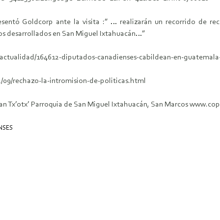
sentó Goldcorp ante la visita :” … realizarán un recorrido de re
os desarrollados en San Miguel Ixtahuacán…”
actualidad/164612-diputados-canadienses-cabildean-en-guatemala
09/rechazo-la-intromision-de-politicas.html
 Qnan Tx’otx’ Parroquia de San Miguel Ixtahuacán, San Marcos www.c
NSES