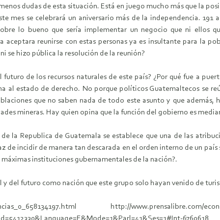
menos dudas de esta situación. Está en juego mucho más que la posi
este mes se celebrará un aniversario más de la independencia. 191 
obre lo bueno que sería implementar un negocio que ni ellos qui
a aceptara reunirse con estas personas ya es insultante para la po
i se hizo pública la resolución de la reunión?
l futuro de los recursos naturales de este país? ¿Por qué fue a pue
ñina al estado de derecho. No porque políticos Guatemaltecos se reú
oblaciones que no saben nada de todo este asunto y que además, h
dades mineras. Hay quien opina que la función del gobierno es mediar
a de la Republica de Guatemala se establece que una de las atribuc
z de incidir de manera tan descarada en el orden interno de un paí
s máximas instituciones gubernamentales de la nación?.
al y del futuro como nación que este grupo solo hayan venido de tur
ganancias_0_658134197.html http://www.prensalibre.com/econom
?DocId=5412330&Language=E&Mode=1&Parl=41&Ses=1#Int-6760618