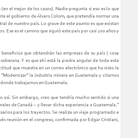
 (en el mejor de los casos). Nadie pregunta si eso es lo que
ante el gobierno de Álvaro Colom, que pretendía normar una
tral de nuestro país. Lo grave de este asunto es que existan
s. Ese es el camino que siguió este país por casi 200 años y
 beneficios que obtendrán las empresas de su país ( cosa
oberana. Y es que ahí está la piedra angular de toda esta
titud que muestra en un correo electrónico que ha visto la
a “Modernizar” la industria minera en Guatemala y citamos
te donde trabajamos en Guatemala.
o así. Sin embargo, creo que tendría mucho sentido si una
rales de Canadá – y llevar dicha experiencia a Guatemala.”
sarios para los trayectos. Se realiza un viaje programado e
ués reunión en el congreso, confirmada por Edgar Cristiani,