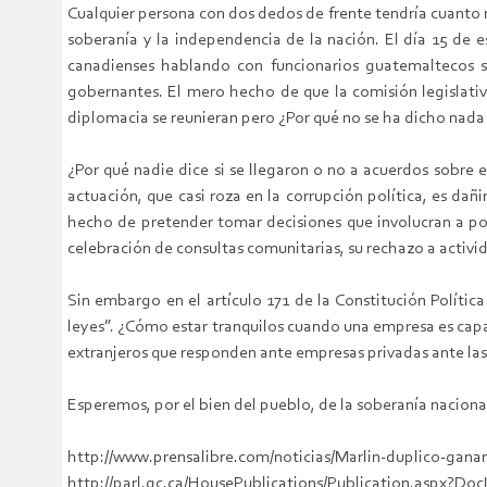
Cualquier persona con dos dedos de frente tendría cuanto 
soberanía y la independencia de la nación. El día 15 de 
canadienses hablando con funcionarios guatemaltecos s
gobernantes. El mero hecho de que la comisión legislativ
diplomacia se reunieran pero ¿Por qué no se ha dicho nada n
¿Por qué nadie dice si se llegaron o no a acuerdos sobre e
actuación, que casi roza en la corrupción política, es da
hecho de pretender tomar decisiones que involucran a p
celebración de consultas comunitarias, su rechazo a activi
Sin embargo en el artículo 171 de la Constitución Polític
leyes”. ¿Cómo estar tranquilos cuando una empresa es capa
extranjeros que responden ante empresas privadas ante la
Esperemos, por el bien del pueblo, de la soberanía nacion
http://www.prensalibre.com/noticias/Marlin-duplico-
http://parl.gc.ca/HousePublications/Publication.aspx