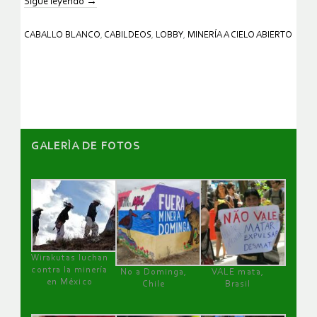
Sigue leyendo
→
CABALLO BLANCO
,
CABILDEOS
,
LOBBY
,
MINERÍA A CIELO ABIERTO
GALERÌA DE FOTOS
Wirakutas luchan
contra la minería
No a Dominga,
VALE mata,
en México
Chile
Brasil