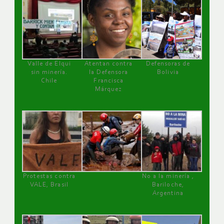
Valle de Elqui
Atentan contra
Defensoras de
sin minería.
la Defensora
Bolivia
Chile
Francisca
Márquez
Protestas contra
No a la minería ,
VALE, Brasil
Bariloche,
Argentina