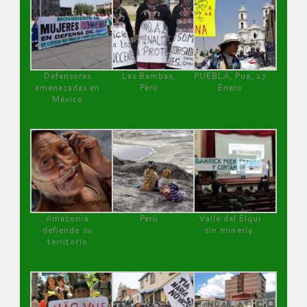
Defensoras
Las Bambas,
PUEBLA, Pue, 27
amenazadas en
Perú
Enero
México
Amazonía
Perú
Valle del Elqui
defiende su
sin minería.
territorio