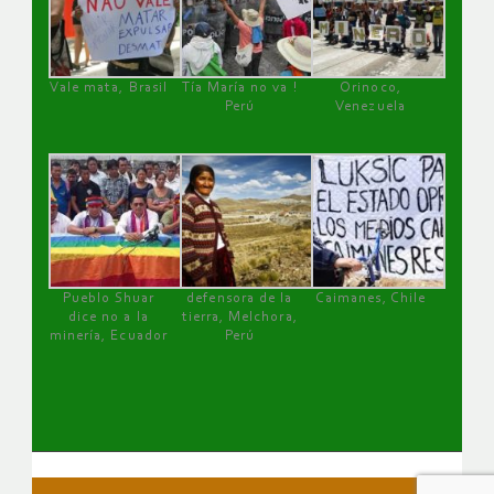
Vale mata, Brasil
Tía María no va !
Orinoco,
Perú
Venezuela
Pueblo Shuar
defensora de la
Caimanes, Chile
dice no a la
tierra, Melchora,
minería, Ecuador
Perú