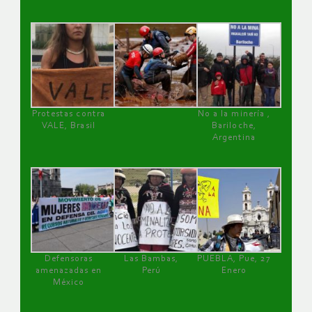
Protestas contra
No a la minería ,
VALE, Brasil
Bariloche,
Argentina
Defensoras
Las Bambas,
PUEBLA, Pue, 27
amenazadas en
Perú
Enero
México