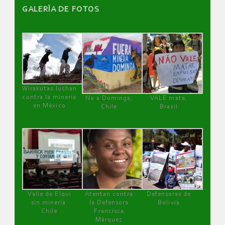
GALERÌA DE FOTOS
Wirakutas luchan
contra la minería
No a Dominga,
VALE mata,
en México
Chile
Brasil
Valle de Elqui
Atentan contra
Defensoras de
sin minería.
la Defensora
Bolivia
Chile
Francisca
Márquez