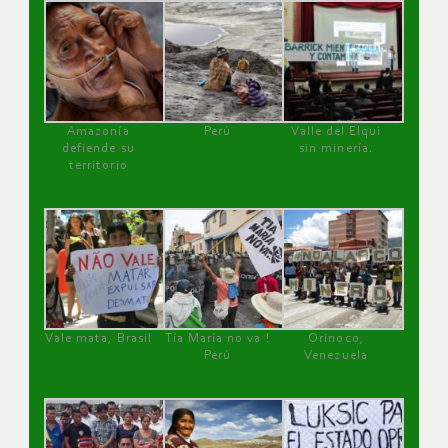
Amazonía
Perú
Valle del Elqui
defiende su
sin minería.
territorio
Vale mata, Brasil
Tía María no va !
Orinoco,
Perú
Venezuela