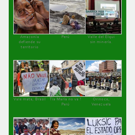
Amazonía
Perú
Valle del Elqui
defiende su
sin minería.
territorio
Vale mata, Brasil
Tía María no va !
Orinoco,
Perú
Venezuela