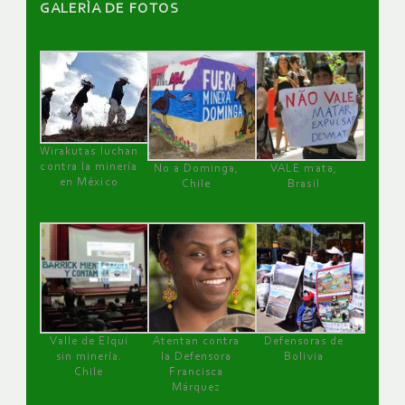
GALERÌA DE FOTOS
Wirakutas luchan
contra la minería
No a Dominga,
VALE mata,
en México
Chile
Brasil
Valle de Elqui
Atentan contra
Defensoras de
sin minería.
la Defensora
Bolivia
Chile
Francisca
Márquez