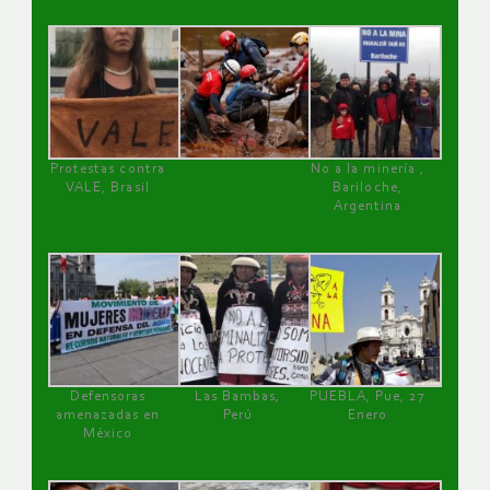
Protestas contra
No a la minería ,
VALE, Brasil
Bariloche,
Argentina
Defensoras
Las Bambas,
PUEBLA, Pue, 27
amenazadas en
Perú
Enero
México