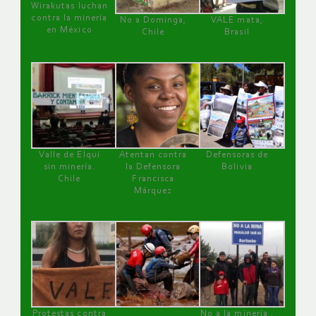
Wirakutas luchan
contra la minería
No a Dominga,
VALE mata,
en México
Chile
Brasil
Valle de Elqui
Atentan contra
Defensoras de
sin minería.
la Defensora
Bolivia
Chile
Francisca
Márquez
Protestas contra
No a la minería ,