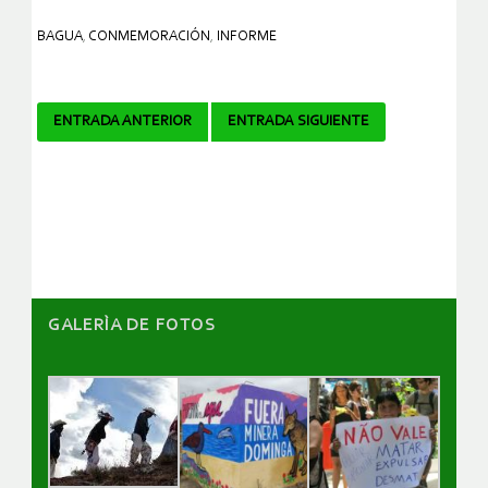
BAGUA
,
CONMEMORACIÓN
,
INFORME
Navegador
ENTRADA ANTERIOR
ENTRADA SIGUIENTE
de
artículos
GALERÌA DE FOTOS