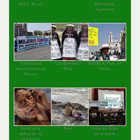
VALE, Brasil
Bariloche,
Argentina
Defensoras
Las Bambas,
PUEBLA, Pue, 27
amenazadas en
Perú
Enero
México
Amazonía
Perú
Valle del Elqui
defiende su
sin minería.
territorio