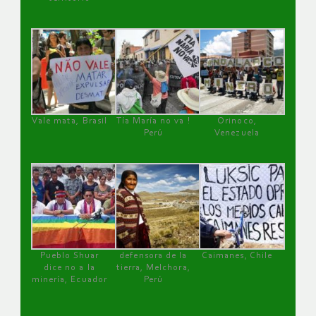
Vale mata, Brasil
Tía María no va !
Orinoco,
Perú
Venezuela
Pueblo Shuar
defensora de la
Caimanes, Chile
dice no a la
tierra, Melchora,
minería, Ecuador
Perú