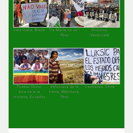
Vale mata, Brasil
Tía María no va !
Orinoco,
Perú
Venezuela
Pueblo Shuar
defensora de la
Caimanes, Chile
dice no a la
tierra, Melchora,
minería, Ecuador
Perú