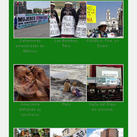
Defensoras
Las Bambas,
PUEBLA, Pue, 27
amenazadas en
Perú
Enero
México
Amazonía
Perú
Valle del Elqui
defiende su
sin minería.
territorio