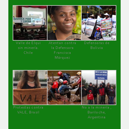
Valle de Elqui
Atentan contra
Defensoras de
sin minería.
la Defensora
Bolivia
Chile
Francisca
Márquez
Protestas contra
No a la minería ,
VALE, Brasil
Bariloche,
Argentina