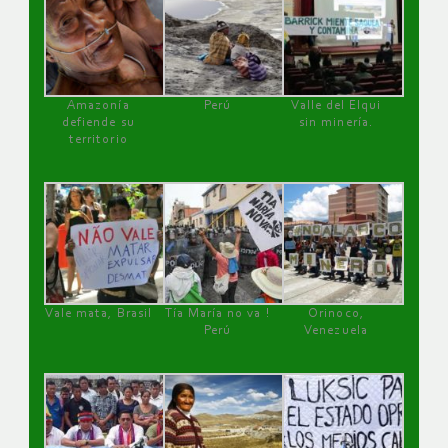
Amazonía
Perú
Valle del Elqui
defiende su
sin minería.
territorio
Vale mata, Brasil
Tía María no va !
Orinoco,
Perú
Venezuela