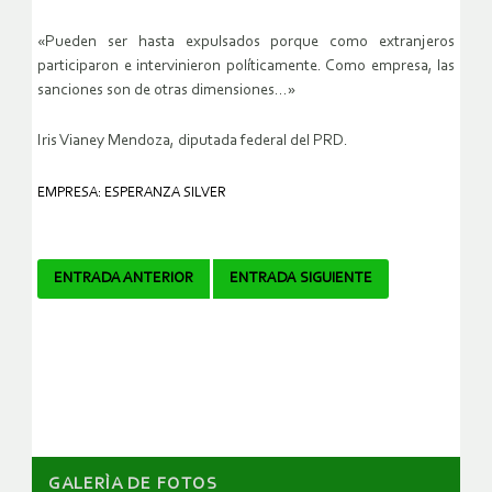
«Pueden ser hasta expulsados porque como extranjeros
participaron e intervinieron políticamente. Como empresa, las
sanciones son de otras dimensiones…»
Iris Vianey Mendoza, diputada federal del PRD.
EMPRESA: ESPERANZA SILVER
Navegador
ENTRADA ANTERIOR
ENTRADA SIGUIENTE
de
artículos
GALERÌA DE FOTOS