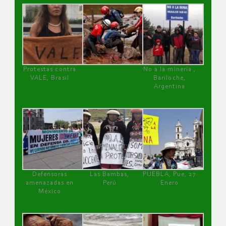
Protestas contra
No a la minería ,
VALE, Brasil
Bariloche,
Argentina
Defensoras
Las Bambas,
PUEBLA, Pue, 27
amenazadas en
Perú
Enero
México