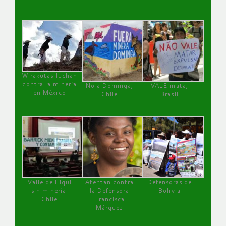
Wirakutas luchan
contra la minería
No a Dominga,
VALE mata,
en México
Chile
Brasil
Valle de Elqui
Atentan contra
Defensoras de
sin minería.
la Defensora
Bolivia
Chile
Francisca
Márquez