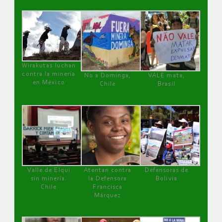
Wirakutas luchan
contra la minería
No a Dominga,
VALE mata,
en México
Chile
Brasil
Valle de Elqui
Atentan contra
Defensoras de
sin minería.
la Defensora
Bolivia
Chile
Francisca
Márquez