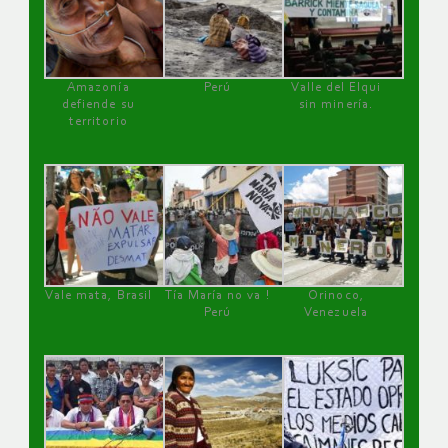
Amazonía
Perú
Valle del Elqui
defiende su
sin minería.
territorio
Vale mata, Brasil
Tía María no va !
Orinoco,
Perú
Venezuela