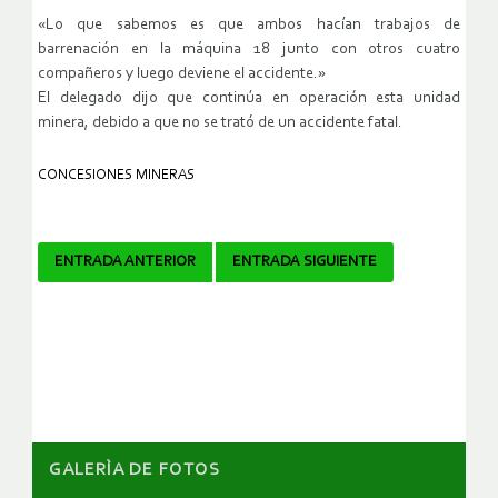
«Lo que sabemos es que ambos hacían trabajos de
barrenación en la máquina 18 junto con otros cuatro
compañeros y luego deviene el accidente.»
El delegado dijo que continúa en operación esta unidad
minera, debido a que no se trató de un accidente fatal.
CONCESIONES MINERAS
Navegador
ENTRADA ANTERIOR
ENTRADA SIGUIENTE
de
artículos
GALERÌA DE FOTOS