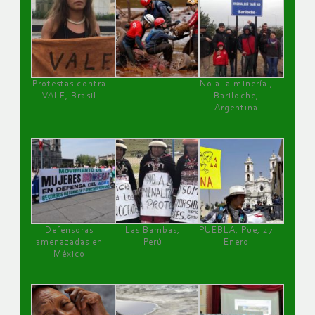
Protestas contra
No a la minería ,
VALE, Brasil
Bariloche,
Argentina
Defensoras
Las Bambas,
PUEBLA, Pue, 27
amenazadas en
Perú
Enero
México