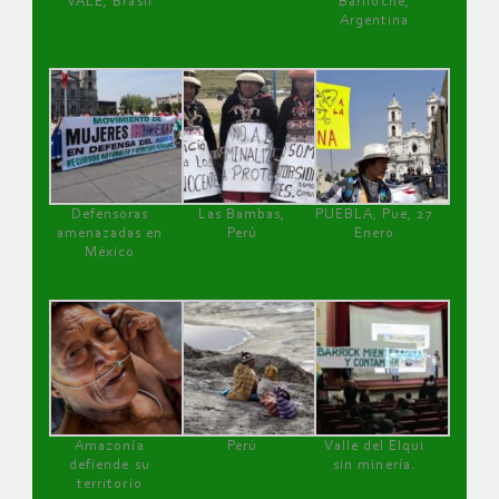
VALE, Brasil
Bariloche,
Argentina
Defensoras
Las Bambas,
PUEBLA, Pue, 27
amenazadas en
Perú
Enero
México
Amazonía
Perú
Valle del Elqui
defiende su
sin minería.
territorio