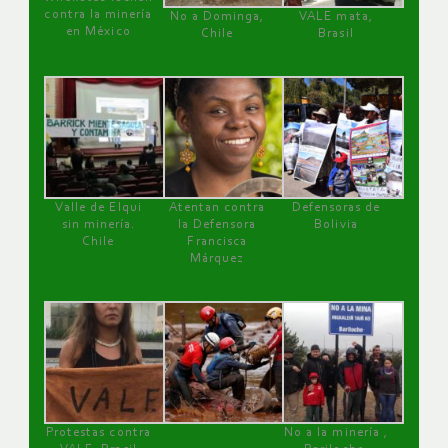
contra la minería
No a Dominga,
VALE mata,
en México
Chile
Brasil
Valle de Elqui
Atentan contra
Defensoras de
sin minería.
la Defensora
Bolivia
Chile
Francisca
Márquez
Protestas contra
No a la minería ,