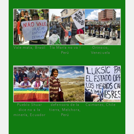
Vale mata, Brasil
Tía María no va !
Orinoco,
Perú
Venezuela
Pueblo Shuar
defensora de la
Caimanes, Chile
dice no a la
tierra, Melchora,
minería, Ecuador
Perú