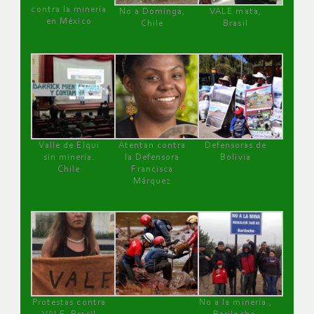
contra la minería
No a Dominga,
VALE mata,
en México
Chile
Brasil
Valle de Elqui
Atentan contra
Defensoras de
sin minería.
la Defensora
Bolivia
Chile
Francisca
Márquez
Protestas contra
No a la minería ,