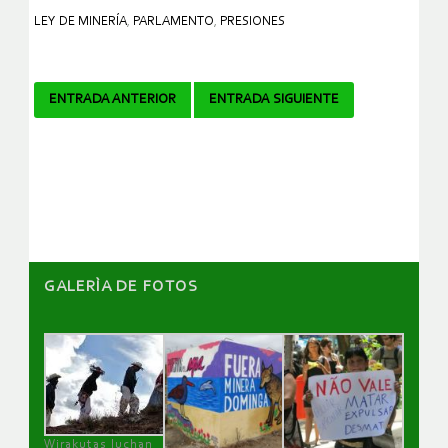
LEY DE MINERÍA
,
PARLAMENTO
,
PRESIONES
Navegador
ENTRADA ANTERIOR
ENTRADA SIGUIENTE
de
artículos
GALERÌA DE FOTOS
Wirakutas luchan