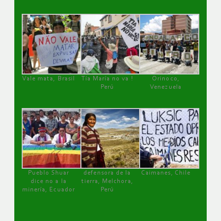
Vale mata, Brasil
Tía María no va !
Orinoco,
Perú
Venezuela
Pueblo Shuar
defensora de la
Caimanes, Chile
dice no a la
tierra, Melchora,
minería, Ecuador
Perú