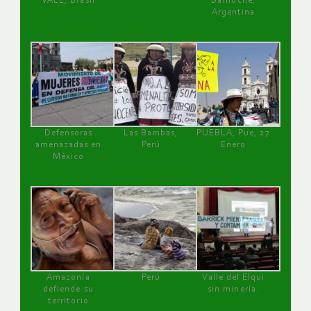
VALE, Brasil
Bariloche,
Argentina
Defensoras
Las Bambas,
PUEBLA, Pue, 27
amenazadas en
Perú
Enero
México
Amazonía
Perú
Valle del Elqui
defiende su
sin minería.
territorio