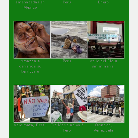
amenazadas en
Perú
Enero
México
Amazonía
Perú
Valle del Elqui
defiende su
sin minería.
territorio
Vale mata, Brasil
Tía María no va !
Orinoco,
Perú
Venezuela