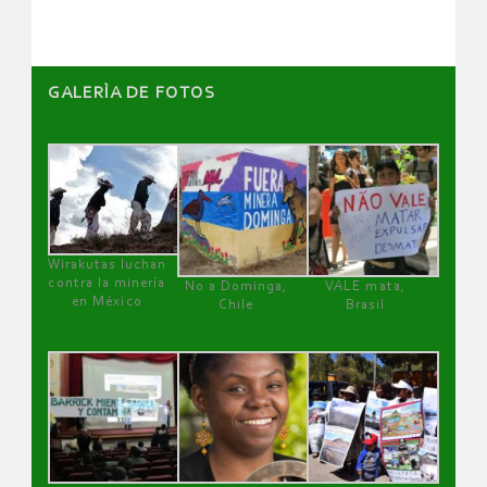
GALERÌA DE FOTOS
Wirakutas luchan
contra la minería
No a Dominga,
VALE mata,
en México
Chile
Brasil