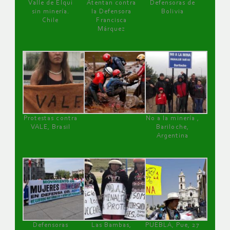
Valle de Elqui
Atentan contra
Defensoras de
sin minería.
la Defensora
Bolivia
Chile
Francisca
Márquez
Protestas contra
No a la minería ,
VALE, Brasil
Bariloche,
Argentina
Defensoras
Las Bambas,
PUEBLA, Pue, 27