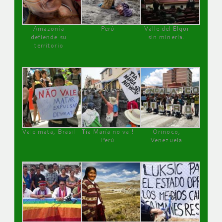
Amazonía
Perú
Valle del Elqui
defiende su
sin minería.
territorio
Vale mata, Brasil
Tía María no va !
Orinoco,
Perú
Venezuela