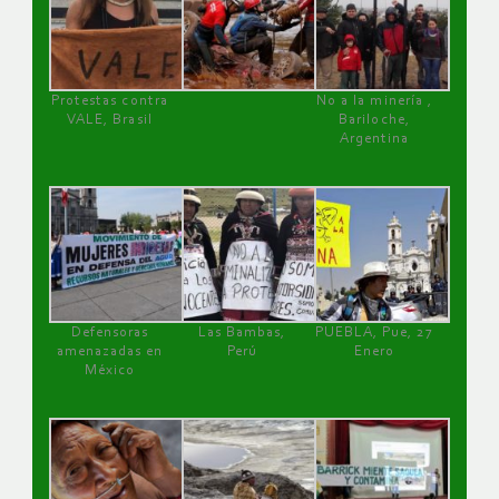
Protestas contra
No a la minería ,
VALE, Brasil
Bariloche,
Argentina
Defensoras
Las Bambas,
PUEBLA, Pue, 27
amenazadas en
Perú
Enero
México