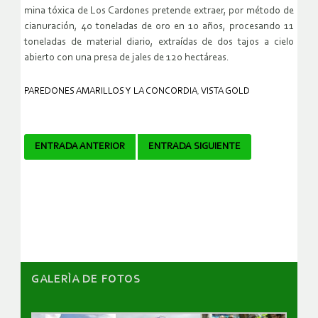
mina tóxica de Los Cardones pretende extraer, por método de
cianuración, 40 toneladas de oro en 10 años, procesando 11
toneladas de material diario, extraídas de dos tajos a cielo
abierto con una presa de jales de 120 hectáreas.
PAREDONES AMARILLOS Y LA CONCORDIA
,
VISTA GOLD
Navegador
ENTRADA ANTERIOR
ENTRADA SIGUIENTE
de
artículos
GALERÌA DE FOTOS