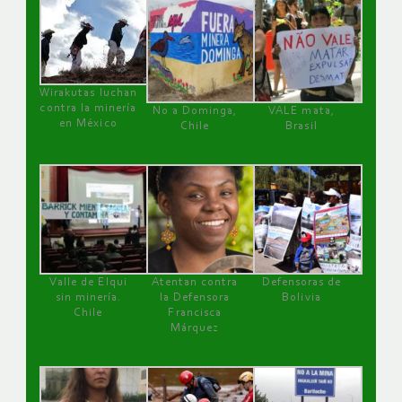
Wirakutas luchan
contra la minería
No a Dominga,
VALE mata,
en México
Chile
Brasil
Valle de Elqui
Atentan contra
Defensoras de
sin minería.
la Defensora
Bolivia
Chile
Francisca
Márquez