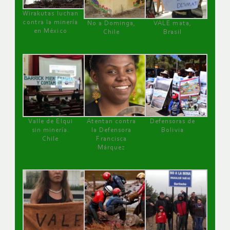
Wirakutas luchan
contra la minería
No a Dominga,
VALE mata,
en México
Chile
Brasil
Valle de Elqui
Atentan contra
Defensoras de
sin minería.
la Defensora
Bolivia
Chile
Francisca
Márquez