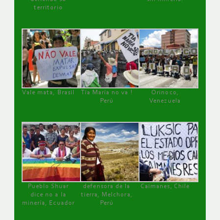
territorio
Vale mata, Brasil
Tía María no va !
Orinoco,
Perú
Venezuela
Pueblo Shuar
defensora de la
Caimanes, Chile
dice no a la
tierra, Melchora,
minería, Ecuador
Perú