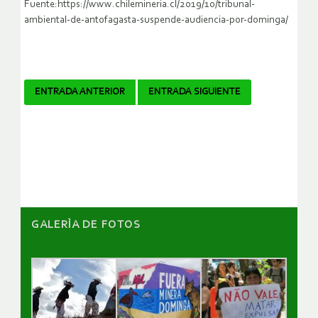
Fuente:https://www.chilemineria.cl/2019/10/tribunal-
ambiental-de-antofagasta-suspende-audiencia-por-dominga/
Navegador
ENTRADA ANTERIOR
ENTRADA SIGUIENTE
de
artículos
GALERÌA DE FOTOS