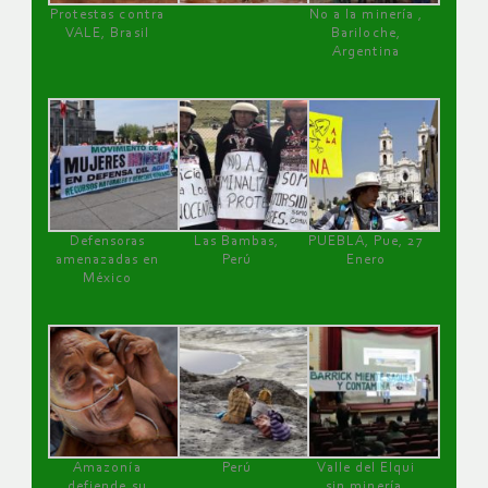
Protestas contra
No a la minería ,
VALE, Brasil
Bariloche,
Argentina
Defensoras
Las Bambas,
PUEBLA, Pue, 27
amenazadas en
Perú
Enero
México
Amazonía
Perú
Valle del Elqui
defiende su
sin minería.