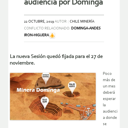
audiencia por Dominga
22 OCTUBRE, 2019
AUTOR:
CHILE MINERÍA
CONFLICTO RELACIONADO:
DOMINGA-ANDES
IRON-HIGUERA
La nueva Sesión quedó fijada para el 27 de
noviembre.
Poco
más de
un mes
deberá
esperar
la
audienci
a donde
se