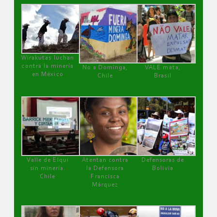
Wirakutas luchan
contra la minería
No a Dominga,
VALE mata,
en México
Chile
Brasil
Valle de Elqui
Atentan contra
Defensoras de
sin minería.
la Defensora
Bolivia
Chile
Francisca
Márquez