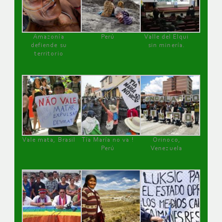
Amazonía
Perú
Valle del Elqui
defiende su
sin minería.
territorio
Vale mata, Brasil
Tía María no va !
Orinoco,
Perú
Venezuela