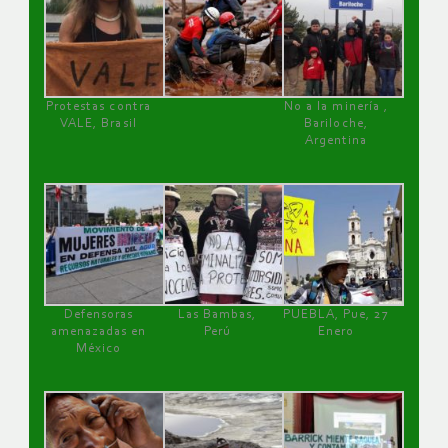
Protestas contra
No a la minería ,
VALE, Brasil
Bariloche,
Argentina
Defensoras
Las Bambas,
PUEBLA, Pue, 27
amenazadas en
Perú
Enero
México