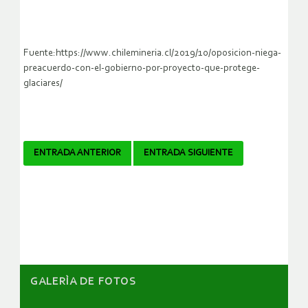
Fuente:https://www.chilemineria.cl/2019/10/oposicion-niega-
preacuerdo-con-el-gobierno-por-proyecto-que-protege-
glaciares/
Navegador
ENTRADA ANTERIOR
ENTRADA SIGUIENTE
de
artículos
GALERÌA DE FOTOS