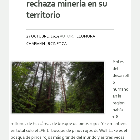
rechaza minería en su
territorio
23 OCTUBRE, 2019
AUTOR:
LEONORA
CHAPMAN , RCINET.CA
Antes
del
desarroll
o
humano
en la
región,
había
1.8
millones de hectáreas de bosque de pinos rojos. Y se mantiene
en total solo el 1%. El bosque de pinos rojos de Wolf Lake es el
bosque de pinos rojos más grande del mundo y es tres veces