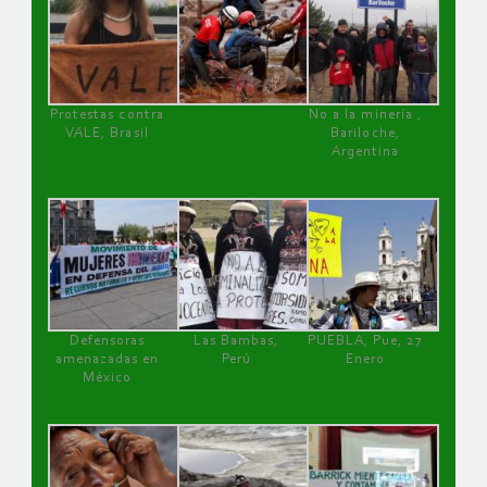
Protestas contra
No a la minería ,
VALE, Brasil
Bariloche,
Argentina
Defensoras
Las Bambas,
PUEBLA, Pue, 27
amenazadas en
Perú
Enero
México