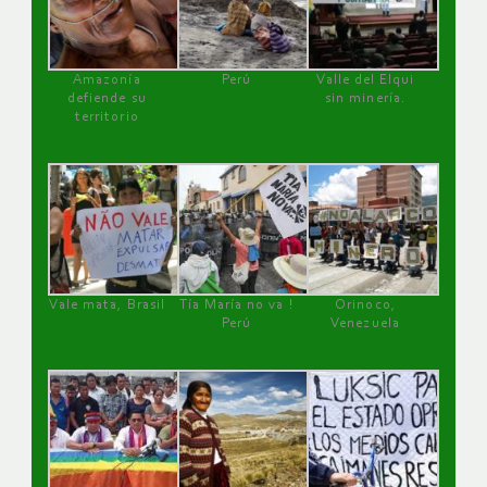
Amazonía
Perú
Valle del Elqui
defiende su
sin minería.
territorio
Vale mata, Brasil
Tía María no va !
Orinoco,
Perú
Venezuela