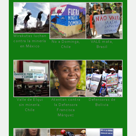
Wirakutas luchan
contra la minería
No a Dominga,
VALE mata,
en México
Chile
Brasil
Valle de Elqui
Atentan contra
Defensoras de
sin minería.
la Defensora
Bolivia
Chile
Francisca
Márquez