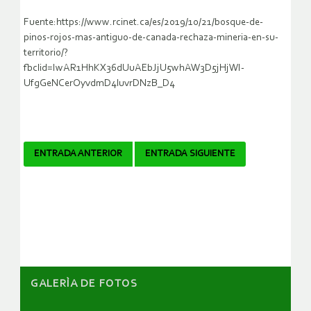
Fuente:https://www.rcinet.ca/es/2019/10/21/bosque-de-
pinos-rojos-mas-antiguo-de-canada-rechaza-mineria-en-su-
territorio/?
fbclid=IwAR1HhKX36dUuAEbJjU5whAW3D5jHjWI-
UfgGeNCerOyvdmD4luvrDNzB_D4
Navegador
ENTRADA ANTERIOR
ENTRADA SIGUIENTE
de
artículos
GALERÌA DE FOTOS