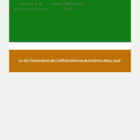
dice no a la
tierra, Melchora,
minería, Ecuador
Perú
(cc-by) Observatorio de Conflictos Mineros de América Latina, 2026