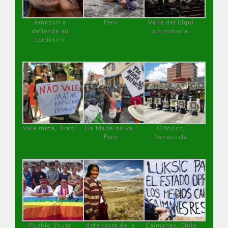
Amazonía
Perú
Valle del Elqui
defiende su
sin minería.
territorio
Vale mata, Brasil
Tía María no va !
Orinoco,
Perú
Venezuela
Pueblo Shuar
defensora de la
Caimanes, Chile