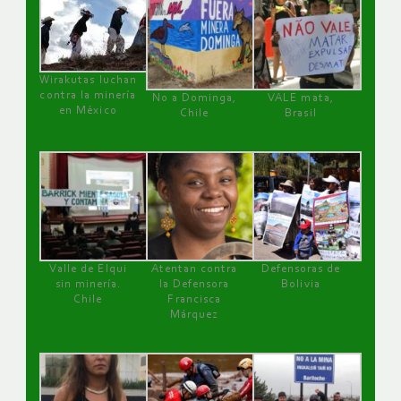
Wirakutas luchan
contra la minería
No a Dominga,
VALE mata,
en México
Chile
Brasil
Valle de Elqui
Atentan contra
Defensoras de
sin minería.
la Defensora
Bolivia
Chile
Francisca
Márquez