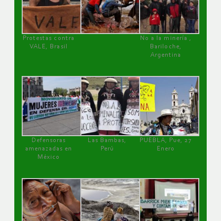
Protestas contra
No a la minería ,
VALE, Brasil
Bariloche,
Argentina
Defensoras
Las Bambas,
PUEBLA, Pue, 27
amenazadas en
Perú
Enero
México