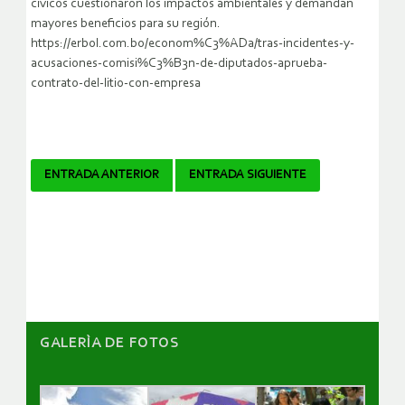
cívicos cuestionaron los impactos ambientales y demandan
mayores beneficios para su región.
https://erbol.com.bo/econom%C3%ADa/tras-incidentes-y-
acusaciones-comisi%C3%B3n-de-diputados-aprueba-
contrato-del-litio-con-empresa
Navegador
ENTRADA ANTERIOR
ENTRADA SIGUIENTE
de
artículos
GALERÌA DE FOTOS