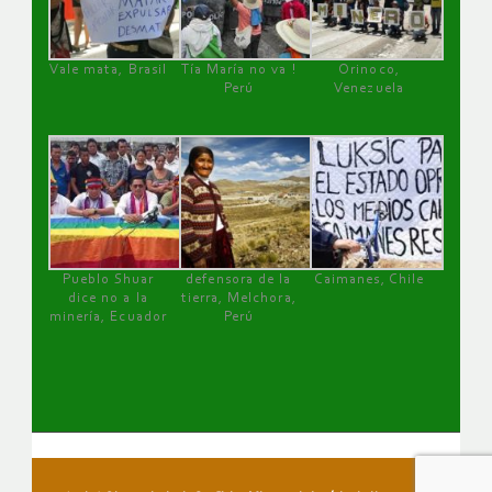
Vale mata, Brasil
Tía María no va !
Orinoco,
Perú
Venezuela
Pueblo Shuar
defensora de la
Caimanes, Chile
dice no a la
tierra, Melchora,
minería, Ecuador
Perú