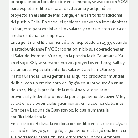
principal productora de cobre en el mundo, se asoció con SQM
para explotar el litio del salar de Atacama y adquirió un
proyecto en el salar de Maricunga, en el territorio tradicional
del pueblo Colla. En 2024, el gobierno convocó a inversionistas
extranjeros para explotar otros salares y concurrieron cerca de
medio centenar de empresas.
En Argentina, el litio comenzó a ser explotado en 1997, cuando
la estadounidense FMC Corporation inició sus operaciones en
el Salar del Hombre Muerto, en la provincia de Catamarca. Ya
en el siglo XXI, se sumaron nuevos proyectos en Jujuy, Salta y
Catamarca, especialmente, los salares Caucharí-Olaroz y
Pastos Grandes. La Argentina es el quinto productor mundial
de litio, con un crecimiento del 87,5% en su producción anual
de 2024. Hoy, la presión de la industria y la legislación
provincial y federal, promovida por el gobierno de Javier Milei,
se extiende a potenciales yacimientos en la cuenca de Salinas
Grandes y Laguna de Guayatayoc, lo cual aumenta la
conflictividad social.
En el caso de Bolivia, la exploración del litio en el salar de Uyuni
se inició en los 70 y, en 1980, el gobierno le otorgó una licencia
a la norteamericana Lithium Corporation (Lithco), empresa