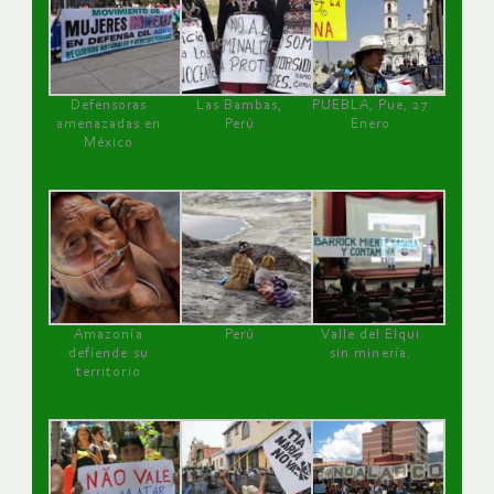
Defensoras
Las Bambas,
PUEBLA, Pue, 27
amenazadas en
Perú
Enero
México
Amazonía
Perú
Valle del Elqui
defiende su
sin minería.
territorio