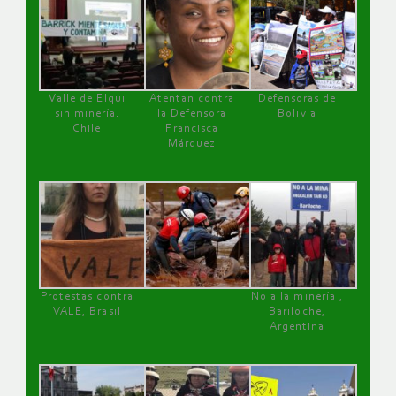
Valle de Elqui
Atentan contra
Defensoras de
sin minería.
la Defensora
Bolivia
Chile
Francisca
Márquez
Protestas contra
No a la minería ,
VALE, Brasil
Bariloche,
Argentina