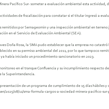
Minera Pacífico Sur- someter a evaluación ambiental esta actividad, d
ctividades de fiscalización para constatar si el titular ingresó a ev
es remitidos por Sernageomin y una inspección ambiental en terreno j
ación en el Servicio de Evaluación Ambiental (SEA).
elaves Doña Rosa, la SMA pudo establecer que la empresa no catastró 
ablecido en su permiso ambiental del 2011, por lo que tampoco remiti
A ya había iniciado un procedimiento sancionatorio en 2023.
e monitoreo en el tranque Confluencia y su incumplimiento respecto de
e la Superintendencia.
a presentación de un programa de cumplimiento de 15 días hábiles y d
ysen/2025/08/11/sma-formula-cargos-a-sociedad-minera-pacifico-sur