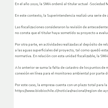
En el año 2020, la SMA ordenó al titular actual -Sociedad 
En este contexto, la Superintendencia realizó una serie de a
Las fiscalizaciones consideraron la revisión de antecedent
no consta que el titular haya sometido su proyecto a evalu
Por otra parte, en actividades realizadas al depósito de r
a las aguas superficiales del proyecto, tal como quedó est
normativa. En relación con esta unidad fiscalizable, la SM
A lo anterior se suma la falta de catastro de los puntos d
conexión en línea para el monitoreo ambiental por parte d
Por este caso, la empresa cuenta con un plazo total para l
https://www.biobiochile.cl/noticias/nacional/region-de-a