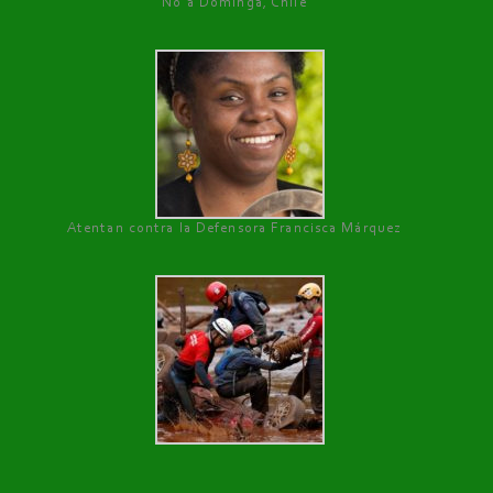
No a Dominga, Chile
Atentan contra la Defensora Francisca Márquez