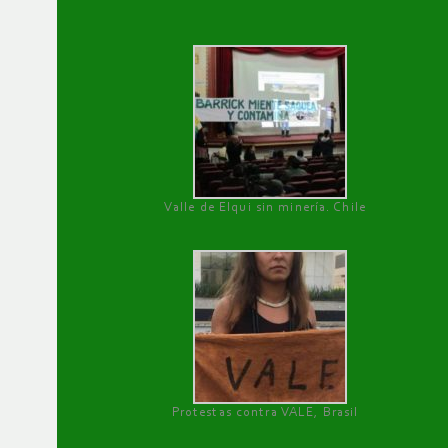
Valle de Elqui sin minería. Chile
Protestas contra VALE, Brasil