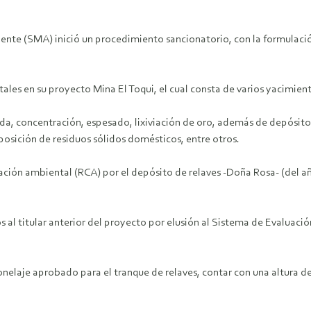
ente (SMA) inició un procedimiento sancionatorio, con la formulaci
ales en su proyecto Mina El Toqui, el cual consta de varios yacimie
 concentración, espesado, lixiviación de oro, además de depósitos d
sición de residuos sólidos domésticos, entre otros.
cación ambiental (RCA) por el depósito de relaves -Doña Rosa- (del a
os al titular anterior del proyecto por elusión al Sistema de Evaluac
onelaje aprobado para el tranque de relaves, contar con una altura