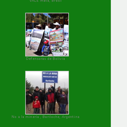
VALE mata, Brasil
Defensoras de Bolivia
No a la minería , Bariloche, Argentina