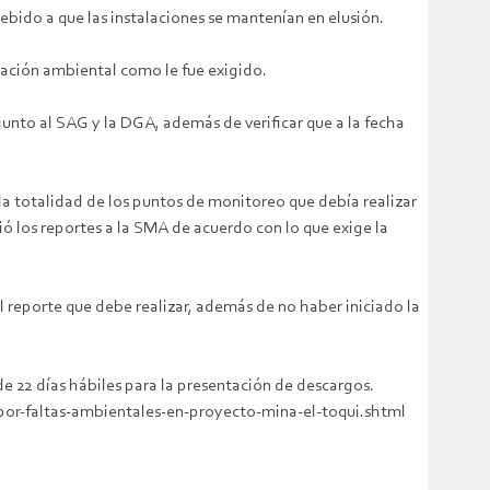
ebido a que las instalaciones se mantenían en elusión.
aluación ambiental como le fue exigido.
unto al SAG y la DGA, además de verificar que a la fecha
la totalidad de los puntos de monitoreo que debía realizar
ó los reportes a la SMA de acuerdo con lo que exige la
l reporte que debe realizar, además de no haber iniciado la
e 22 días hábiles para la presentación de descargos.
-por-faltas-ambientales-en-proyecto-mina-el-toqui.shtml