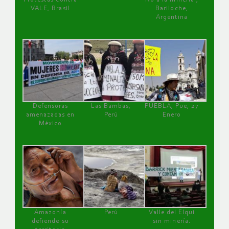
VALE, Brasil
Bariloche,
Argentina
Defensoras
Las Bambas,
PUEBLA, Pue, 27
amenazadas en
Perú
Enero
México
Amazonía
Perú
Valle del Elqui
defiende su
sin minería.