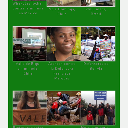
Wirakutas luchan
contra la minería
No a Dominga,
VALE mata,
en México
Chile
Brasil
Valle de Elqui
Atentan contra
Defensoras de
sin minería.
la Defensora
Bolivia
Chile
Francisca
Márquez
Protestas contra
No a la minería ,