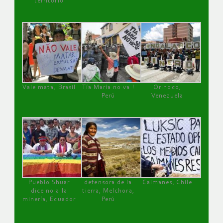
territorio
Vale mata, Brasil
Tía María no va !
Orinoco,
Perú
Venezuela
Pueblo Shuar
defensora de la
Caimanes, Chile
dice no a la
tierra, Melchora,
minería, Ecuador
Perú