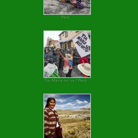
Perú
Tía María no va ! Perú