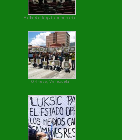
Valle del Elqui sin minería.
Orinoco, Venezuela