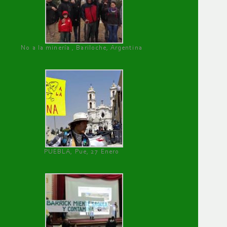
No a la minería , Bariloche, Argentina
PUEBLA, Pue, 27 Enero