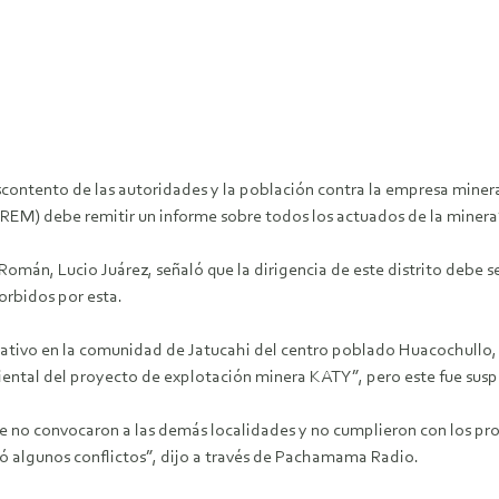
descontento de las autoridades y la población contra la empresa mine
REM) debe remitir un informe sobre todos los actuados de la minera”
 Román, Lucio Juárez, señaló que la dirigencia de este distrito debe 
sorbidos por esta.
rmativo en la comunidad de Jatucahi del centro poblado Huacochullo
iental del proyecto de explotación minera KATY”, pero este fue sus
 que no convocaron a las demás localidades y no cumplieron con los 
ó algunos conflictos”, dijo a través de Pachamama Radio.