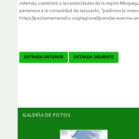
Además, cuestionó a las autoridades de la región Moquegua,
pertenece a la comunidad de Jatucachi, “pedimos la interv
https://pachamamaradio.org/regional/puno/se-avecina-un-
Navegador
ENTRADA ANTERIOR
ENTRADA SIGUIENTE
de
artículos
GALERÌA DE FOTOS