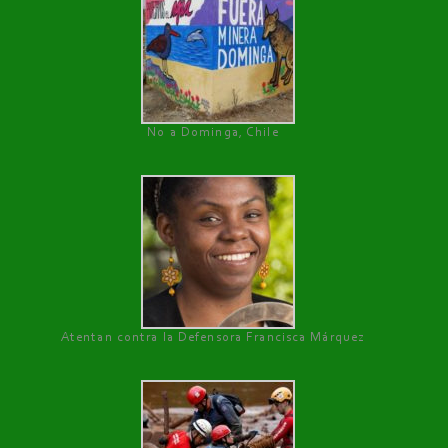
No a Dominga, Chile
Atentan contra la Defensora Francisca Márquez