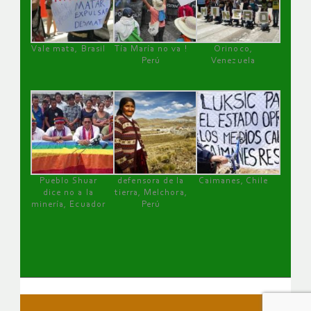
Vale mata, Brasil
Tía María no va !
Orinoco,
Perú
Venezuela
Pueblo Shuar
defensora de la
Caimanes, Chile
dice no a la
tierra, Melchora,
minería, Ecuador
Perú