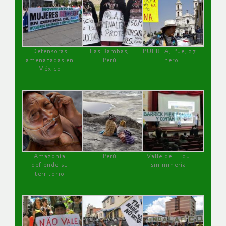
Defensoras
Las Bambas,
PUEBLA, Pue, 27
amenazadas en
Perú
Enero
México
Amazonía
Perú
Valle del Elqui
defiende su
sin minería.
territorio