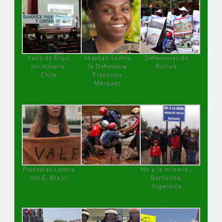
Valle de Elqui
Atentan contra
Defensoras de
sin minería.
la Defensora
Bolivia
Chile
Francisca
Márquez
Protestas contra
No a la minería ,
VALE, Brasil
Bariloche,
Argentina