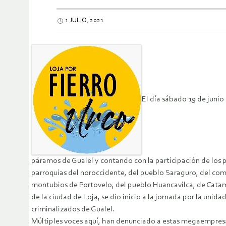
1 JULIO, 2021
El día sábado 19 de junio
páramos de Gualel y contando con la participación de los p
parroquias del noroccidente, del pueblo Saraguro, del comi
montubios de Portovelo, del pueblo Huancavilca, de Catam
de la ciudad de Loja, se dio inicio a la jornada por la unidad
criminalizados de Gualel.
Múltiples voces aquí, han denunciado a estas megaempresa