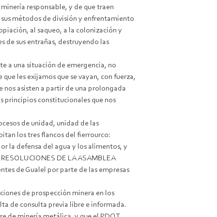
 minería responsable, y de que traen
r sus métodos de división y enfrentamiento
opiación, al saqueo, a la colonización y
es de sus entrañas, destruyendo las
nte a una situación de emergencia, no
e que les exijamos que se vayan, con fuerza,
ue nos asisten a partir de una prolongada
os principios constitucionales que nos
ocesos de unidad, unidad de las
tan los tres flancos del fierrourco:
r la defensa del agua y los alimentos, y
ión sur.RESOLUCIONES DE LA ASAMBLEA
igentes de Gualel por parte de las empresas
acciones de prospección minera en los
lta de consulta previa libre e informada.
bre de minería metálica, y que el PDOT