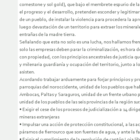
cornestone y sol gold), que bajo el membrete espurio de la
el progreso y el desarrollo, pretenden esconder y legitima
de un pueblo, de instalar la violencia para procedera la apr
luego devastación de un territorio para extraer los mineral
entrañas de la madre tierra.
Señalando que esta no solo es una lucha, nos hallamos fre
solo las empresas deben parar la criminalización, es hora d
con propiedad, con los principios ancestrales de justicia q
y milenaria guardianía y ocupación del territorio, junto a l
asisten.
Acordando trabajar arduamente para forjar principios y pr
parroquias del noroccidente, unidad de los pueblos que habi
Ambocas, Paltas y Saraguros, unidad de un frente urbano po
unidad de los pueblos de las seis provincias de la reg
• Exigir el cese de los procesos de judicialización a 14 dir
mineras extranjeras
• Impulsar una acción de protección constitucional, a las 
páramos de fierrourco que son fuentes de agua, y ante la fa
• Exigir el cumplimiento de la resolución de cantón Loja li