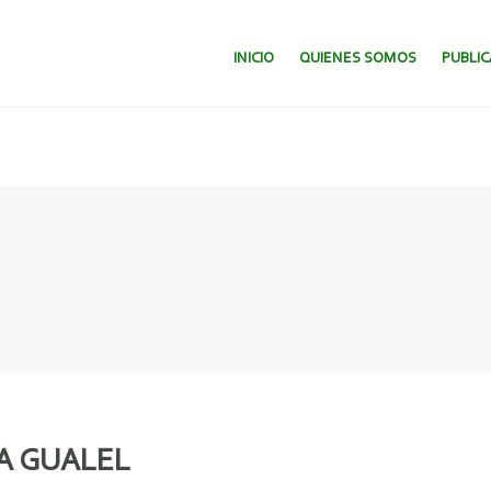
SALTAR AL CONTENIDO.
INICIO
QUIENES SOMOS
PUBLI
A GUALEL