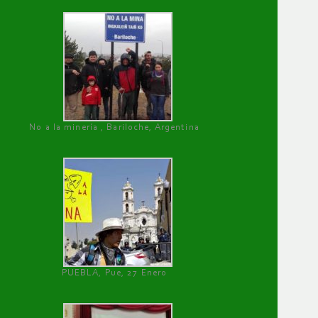
No a la minería , Bariloche, Argentina
PUEBLA, Pue, 27 Enero