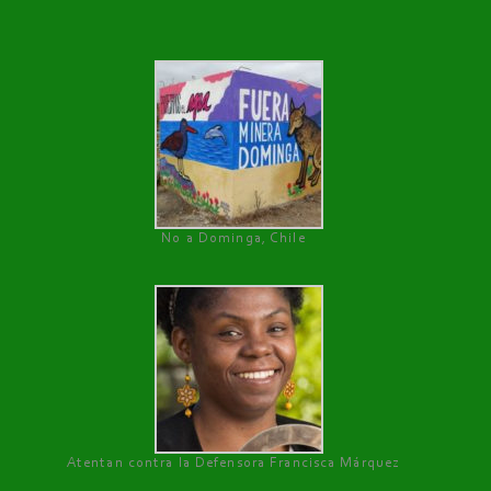
No a Dominga, Chile
Atentan contra la Defensora Francisca Márquez