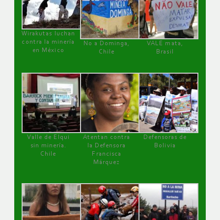
Wirakutas luchan
contra la minería
No a Dominga,
VALE mata,
en México
Chile
Brasil
Valle de Elqui
Atentan contra
Defensoras de
sin minería.
la Defensora
Bolivia
Chile
Francisca
Márquez