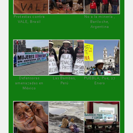
Protestas contra
No a la minería ,
VALE, Brasil
Bariloche,
Argentina
Defensoras
Las Bambas,
PUEBLA, Pue, 27
amenazadas en
Perú
Enero
México