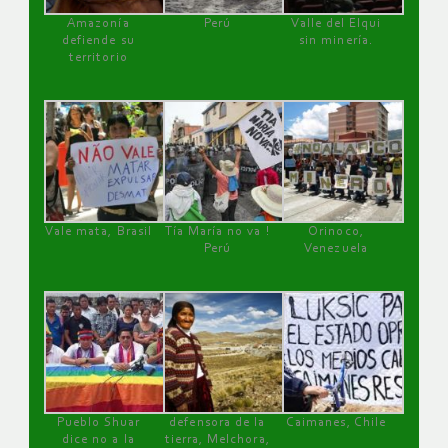
Amazonía
Perú
Valle del Elqui
defiende su
sin minería.
territorio
Vale mata, Brasil
Tía María no va !
Orinoco,
Perú
Venezuela
Pueblo Shuar
defensora de la
Caimanes, Chile
dice no a la
tierra, Melchora,